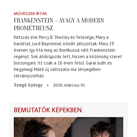
MŰVÉSZEK ÍRTÁK
FRANKENSTEIN – AVAGY A MODERN
PROMÉTHEUSZ
Kétszáz éve Percy B. Shelley és felesége, Mary a
baráttal, Lord Bayronnal írósdit játszottak. Mary 19
évesen így írta meg az ikonikussá vált Frankenstein
regényt. Sok átdolgozás lett, hiszen a közönség szeret
borzongani. Itt csak a 16 éven felül. Garai Judit és
Hegymegi Máté új változata ma lényegében
látványszínház.
2026. március 10.
Szegő György
BEMUTATÓK KÉPEKBEN