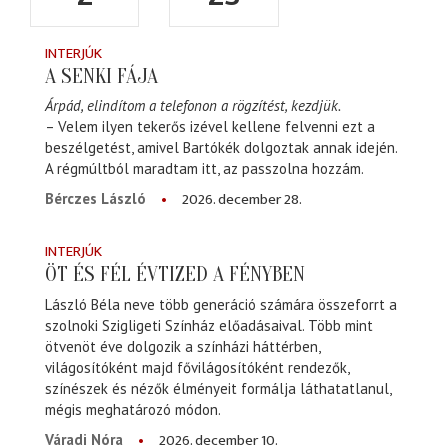
INTERJÚK
A SENKI FÁJA
Árpád, elindítom a telefonon a rögzítést, kezdjük.
– Velem ilyen tekerős izével kellene felvenni ezt a
beszélgetést, amivel Bartókék dolgoztak annak idején.
A régmúltból maradtam itt, az passzolna hozzám.
2026. december 28.
Bérczes László
INTERJÚK
ÖT ÉS FÉL ÉVTIZED A FÉNYBEN
László Béla neve több generáció számára összeforrt a
szolnoki Szigligeti Színház előadásaival. Több mint
ötvenöt éve dolgozik a színházi háttérben,
világosítóként majd fővilágosítóként rendezők,
színészek és nézők élményeit formálja láthatatlanul,
mégis meghatározó módon.
2026. december 10.
Váradi Nóra