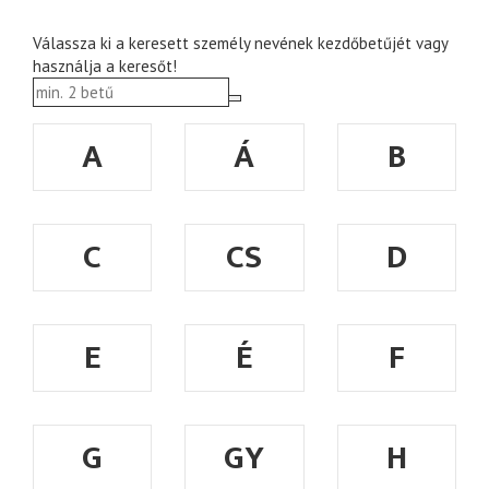
Válassza ki a keresett személy nevének kezdőbetűjét vagy
használja a keresőt!
A
Á
B
C
CS
D
E
É
F
G
GY
H