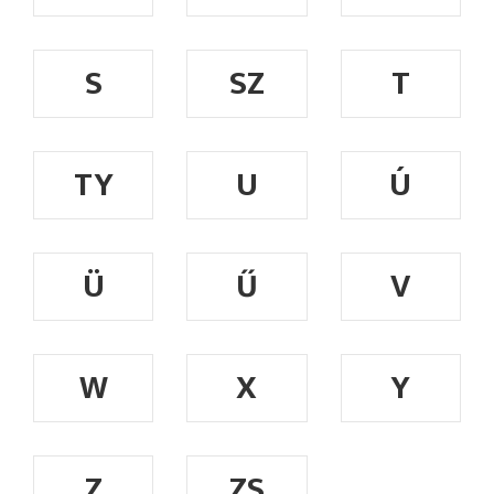
S
SZ
T
TY
U
Ú
Ü
Ű
V
W
X
Y
Z
ZS