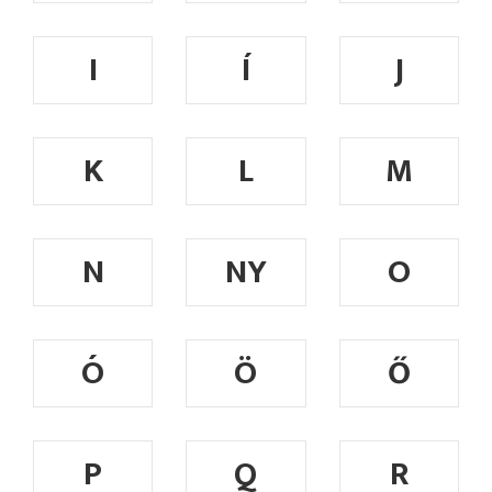
I
Í
J
K
L
M
N
NY
O
Ó
Ö
Ő
P
Q
R