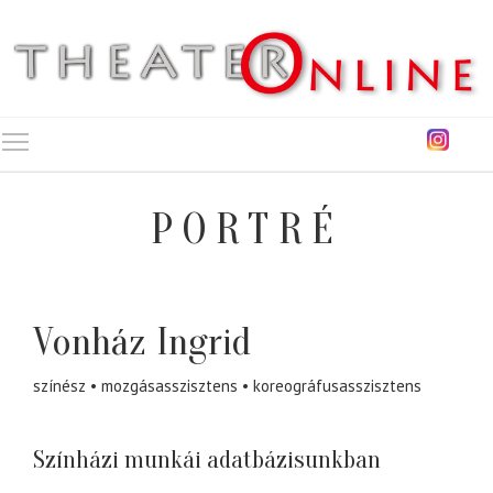
Toggle main menu visibility
PORTRÉ
Vonház Ingrid
színész
mozgásasszisztens
koreográfusasszisztens
Színházi munkái adatbázisunkban