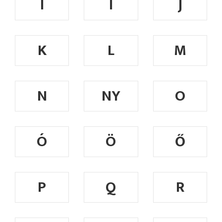
I
Í
J
K
L
M
N
NY
O
Ó
Ö
Ő
P
Q
R