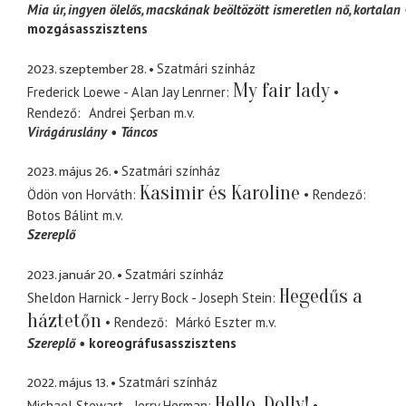
Mia úr
ingyen ölelős, macskának beöltözött ismeretlen nő, kortalan
mozgásasszisztens
2023. szeptember 28.
Szatmári színház
My fair lady
Frederick Loewe - Alan Jay Lenrner
Rendező
Andrei Şerban
m.v.
Virágáruslány
Táncos
2023. május 26.
Szatmári színház
Kasimir és Karoline
Ödön von Horváth
Rendező
Botos Bálint
m.v.
Szereplő
2023. január 20.
Szatmári színház
Hegedűs a
Sheldon Harnick - Jerry Bock - Joseph Stein
háztetőn
Rendező
Márkó Eszter
m.v.
Szereplő
koreográfusasszisztens
2022. május 13.
Szatmári színház
Hello, Dolly!
Michael Stewart - Jerry Herman