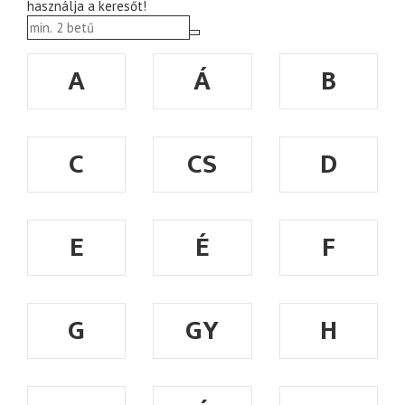
használja a keresőt!
A
Á
B
C
CS
D
E
É
F
G
GY
H