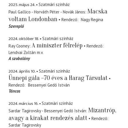
2025. május 24.
Szatmári színház
Macska
Paul Gallico - Horváth Péter - Novák János
voltam Londonban
Rendező
Nagy Regina
Szereplő
2024. október 18.
Szatmári színház
A miniszter félrelép
Ray Cooney
Rendező
Lendvai Zoltán
m.v.
A szobalány
2024. április 10.
Szatmári színház
Ünnepi gála –70 éves a Harag Társulat
Rendező
Bessenyei Gedő István
Táncos
2024. március 16.
Szatmári színház
Mizantróp,
Sardar Tagirovsky - Bessenyei Gedő István
avagy a kirakat rendezés alatt
Rendező
Sardar Tagirovsky