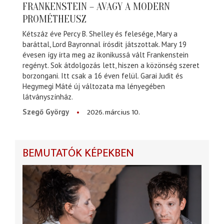
FRANKENSTEIN – AVAGY A MODERN
PROMÉTHEUSZ
Kétszáz éve Percy B. Shelley és felesége, Mary a
baráttal, Lord Bayronnal írósdit játszottak. Mary 19
évesen így írta meg az ikonikussá vált Frankenstein
regényt. Sok átdolgozás lett, hiszen a közönség szeret
borzongani. Itt csak a 16 éven felül. Garai Judit és
Hegymegi Máté új változata ma lényegében
látványszínház.
2026. március 10.
Szegő György
BEMUTATÓK KÉPEKBEN