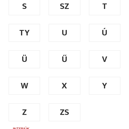
S
SZ
T
TY
U
Ú
Ü
Ű
V
W
X
Y
Z
ZS
INTERJÚK