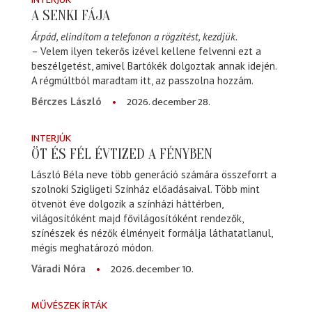
A SENKI FÁJA
Árpád, elindítom a telefonon a rögzítést, kezdjük.
– Velem ilyen tekerős izével kellene felvenni ezt a
beszélgetést, amivel Bartókék dolgoztak annak idején.
A régmúltból maradtam itt, az passzolna hozzám.
2026. december 28.
Bérczes László
INTERJÚK
ÖT ÉS FÉL ÉVTIZED A FÉNYBEN
László Béla neve több generáció számára összeforrt a
szolnoki Szigligeti Színház előadásaival. Több mint
ötvenöt éve dolgozik a színházi háttérben,
világosítóként majd fővilágosítóként rendezők,
színészek és nézők élményeit formálja láthatatlanul,
mégis meghatározó módon.
2026. december 10.
Váradi Nóra
MŰVÉSZEK ÍRTÁK