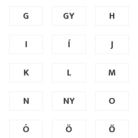
G
GY
H
I
Í
J
K
L
M
N
NY
O
Ó
Ö
Ő