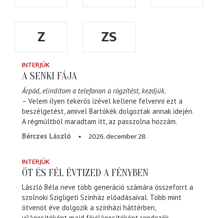
Z
ZS
INTERJÚK
A SENKI FÁJA
Árpád, elindítom a telefonon a rögzítést, kezdjük.
– Velem ilyen tekerős izével kellene felvenni ezt a
beszélgetést, amivel Bartókék dolgoztak annak idején.
A régmúltból maradtam itt, az passzolna hozzám.
2026. december 28.
Bérczes László
INTERJÚK
ÖT ÉS FÉL ÉVTIZED A FÉNYBEN
László Béla neve több generáció számára összeforrt a
szolnoki Szigligeti Színház előadásaival. Több mint
ötvenöt éve dolgozik a színházi háttérben,
világosítóként majd fővilágosítóként rendezők,