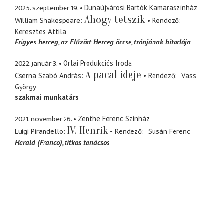
2025. szeptember 19.
Dunaújvárosi Bartók Kamaraszínház
Ahogy tetszik
William Shakespeare
Rendező
Keresztes Attila
Frigyes herceg
az Elűzött Herceg öccse, trónjának bitorlója
2022. január 3.
Orlai Produkciós Iroda
A pacal ideje
Cserna Szabó András
Rendező
Vass
György
szak­mai munkatárs
2021. november 26.
Zenthe Ferenc Színház
IV. Henrik
Luigi Pirandello
Rendező
Susán Ferenc
Harald (Franco)
titkos tanácsos