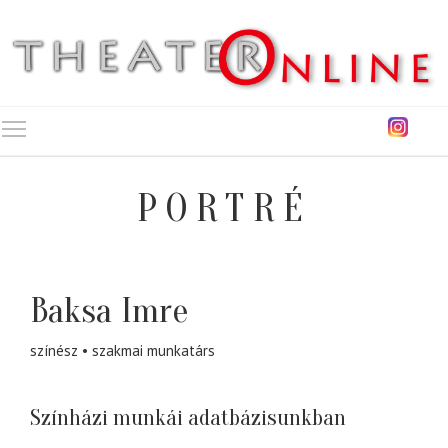
Toggle main menu visibility
PORTRÉ
Baksa Imre
színész
szak­mai munkatárs
Színházi munkái adatbázisunkban