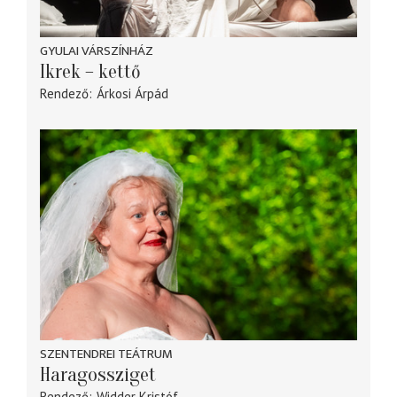
GYULAI VÁRSZÍNHÁZ
Ikrek – kettő
Rendező
Árkosi Árpád
SZENTENDREI TEÁTRUM
Haragossziget
Rendező
Widder Kristóf