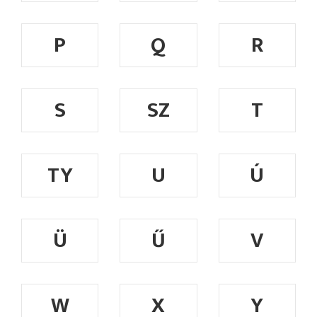
P
Q
R
S
SZ
T
TY
U
Ú
Ü
Ű
V
W
X
Y