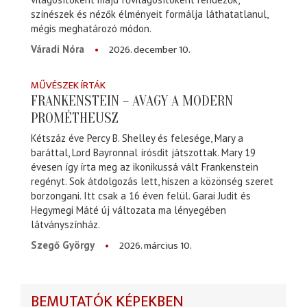
színészek és nézők élményeit formálja láthatatlanul,
mégis meghatározó módon.
2026. december 10.
Váradi Nóra
MŰVÉSZEK ÍRTÁK
FRANKENSTEIN – AVAGY A MODERN
PROMÉTHEUSZ
Kétszáz éve Percy B. Shelley és felesége, Mary a
baráttal, Lord Bayronnal írósdit játszottak. Mary 19
évesen így írta meg az ikonikussá vált Frankenstein
regényt. Sok átdolgozás lett, hiszen a közönség szeret
borzongani. Itt csak a 16 éven felül. Garai Judit és
Hegymegi Máté új változata ma lényegében
látványszínház.
2026. március 10.
Szegő György
BEMUTATÓK KÉPEKBEN