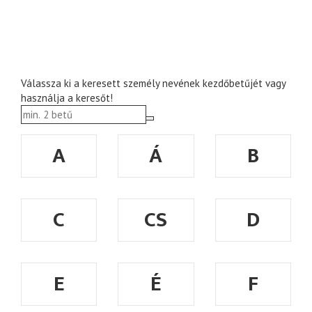
Válassza ki a keresett személy nevének kezdőbetűjét vagy
használja a keresőt!
A
Á
B
C
CS
D
E
É
F