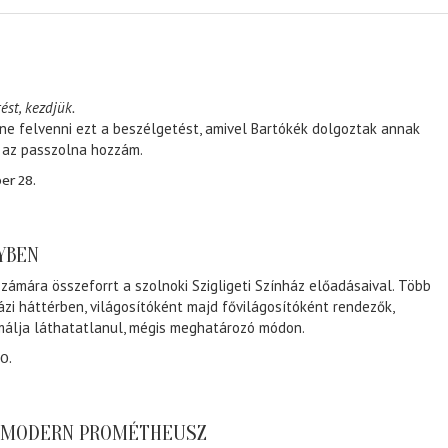
ést, kezdjük.
ene felvenni ezt a beszélgetést, amivel Bartókék dolgoztak annak
, az passzolna hozzám.
er 28.
NYBEN
zámára összeforrt a szolnoki Szigligeti Színház előadásaival. Több
ázi háttérben, világosítóként majd fővilágosítóként rendezők,
málja láthatatlanul, mégis meghatározó módon.
0.
A MODERN PROMÉTHEUSZ