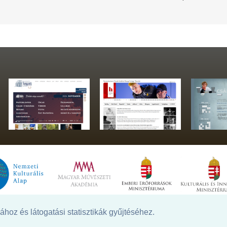
hoz és látogatási statisztikák gyűjtéséhez.