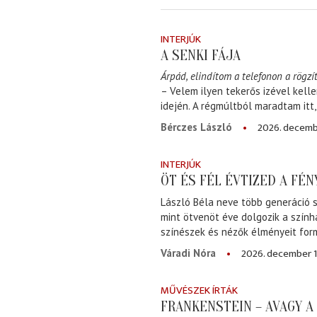
INTERJÚK
A SENKI FÁJA
Árpád, elindítom a telefonon a rögzít
– Velem ilyen tekerős izével kell
idején. A régmúltból maradtam itt
2026. decemb
Bérczes László
INTERJÚK
ÖT ÉS FÉL ÉVTIZED A FÉ
László Béla neve több generáció s
mint ötvenöt éve dolgozik a szính
színészek és nézők élményeit for
2026. december 1
Váradi Nóra
MŰVÉSZEK ÍRTÁK
FRANKENSTEIN – AVAGY 