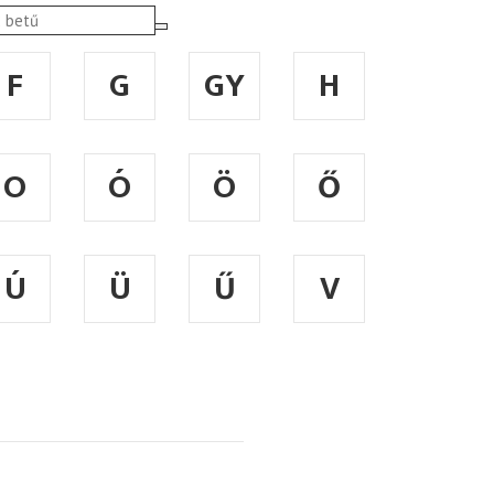
F
G
GY
H
O
Ó
Ö
Ő
Ú
Ü
Ű
V