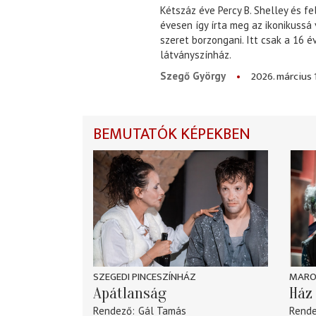
Kétszáz éve Percy B. Shelley és fe
évesen így írta meg az ikonikussá
szeret borzongani. Itt csak a 16 
látványszínház.
2026. március 
Szegő György
BEMUTATÓK KÉPEKBEN
SZEGEDI PINCESZÍNHÁZ
MARO
Apátlanság
Ház 
Rendező
Gál Tamás
Rend