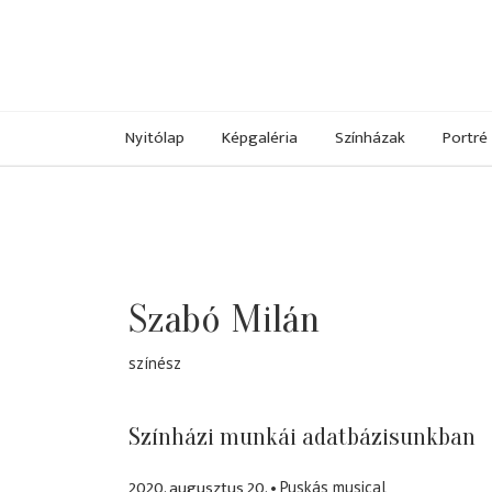
Nyitólap
Képgaléria
Színházak
Portré
Szabó Milán
színész
Színházi munkái adatbázisunkban
2020. augusztus 20.
Puskás musical