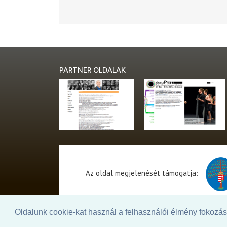
PARTNER OLDALAK
Az oldal megjelenését támogatja:
Oldalunk cookie-kat használ a felhasználói élmény fokozásá
© 2026. - THEATER Online -
theater.hu