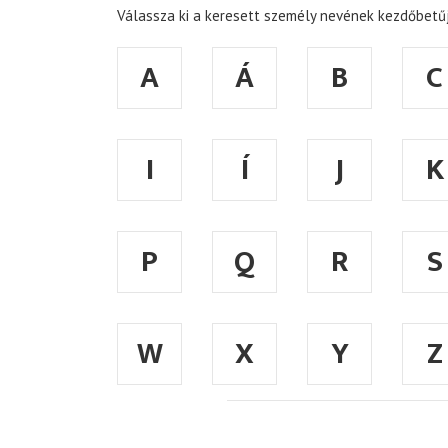
Válassza ki a keresett személy nevének kezdőbetűj
A
Á
B
C
I
Í
J
K
P
Q
R
S
W
X
Y
Z