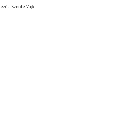
dező
Szente Vajk