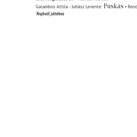
Puskás
Galambos Attila - Juhász Levente
Ren
Teqball játékos