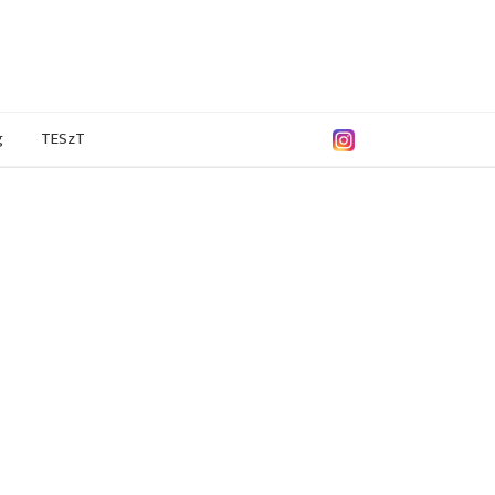
g
TESzT