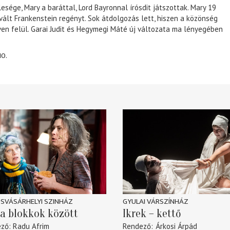
lesége, Mary a baráttal, Lord Bayronnal írósdit játszottak. Mary 19
 vált Frankenstein regényt. Sok átdolgozás lett, hiszen a közönség
éven felül. Garai Judit és Hegymegi Máté új változata ma lényegében
10.
SVÁSÁRHELYI SZINHÁZ
GYULAI VÁRSZÍNHÁZ
a blokkok között
Ikrek – kettő
ező
Radu Afrim
Rendező
Árkosi Árpád