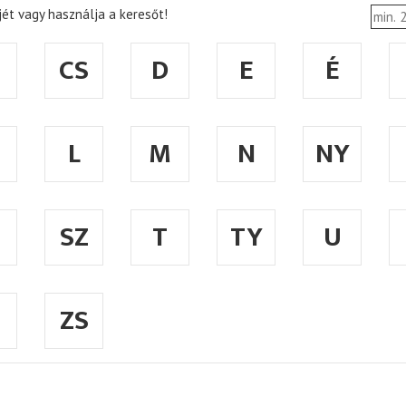
ét vagy használja a keresőt!
CS
D
E
É
L
M
N
NY
SZ
T
TY
U
ZS