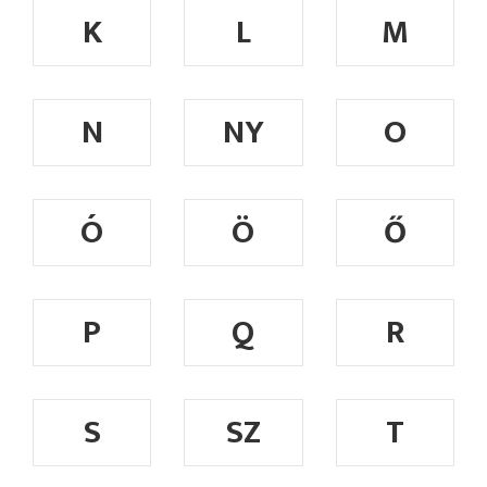
K
L
M
N
NY
O
Ó
Ö
Ő
P
Q
R
S
SZ
T