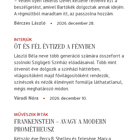
– Velem ilyen tekerős izével kellene felvenni ezt a
beszélgetést, amivel Bartókék dolgoztak annak idején.
A régmúltból maradtam itt, az passzolna hozzám.
2026. december 28.
Bérczes László
INTERJÚK
ÖT ÉS FÉL ÉVTIZED A FÉNYBEN
László Béla neve több generáció számára összeforrt a
szolnoki Szigligeti Színház előadásaival. Több mint
ötvenöt éve dolgozik a színházi háttérben,
világosítóként majd fővilágosítóként rendezők,
színészek és nézők élményeit formálja láthatatlanul,
mégis meghatározó módon.
2026. december 10.
Váradi Nóra
MŰVÉSZEK ÍRTÁK
FRANKENSTEIN – AVAGY A MODERN
PROMÉTHEUSZ
Kétszáz éve Percy B. Shelley és felesége, Mary a