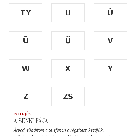
TY
U
Ú
Ü
Ű
V
W
X
Y
Z
ZS
INTERJÚK
A SENKI FÁJA
Árpád, elindítom a telefonon a rögzítést, kezdjük.