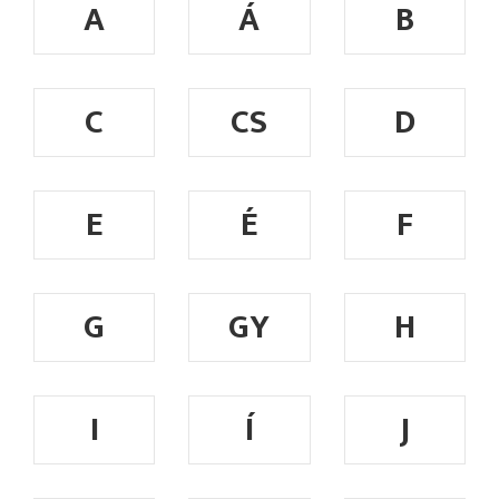
A
Á
B
C
CS
D
E
É
F
G
GY
H
I
Í
J