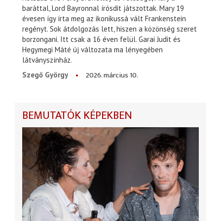
baráttal, Lord Bayronnal írósdit játszottak. Mary 19
évesen így írta meg az ikonikussá vált Frankenstein
regényt. Sok átdolgozás lett, hiszen a közönség szeret
borzongani. Itt csak a 16 éven felül. Garai Judit és
Hegymegi Máté új változata ma lényegében
látványszínház.
2026. március 10.
Szegő György
BEMUTATÓK KÉPEKBEN