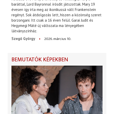
baráttal, Lord Bayronnal írósdit játszottak. Mary 19
évesen így írta meg az ikonikussá vált Frankenstein
regényt. Sok átdolgozás lett, hiszen a közönség szeret
borzongani. Itt csak a 16 éven felül. Garai Judit és
Hegymegi Máté új változata ma lényegében
látványszínház.
2026. március 10.
Szegő György
BEMUTATÓK KÉPEKBEN