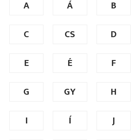
A
Á
B
C
CS
D
E
É
F
G
GY
H
I
Í
J