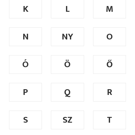
K
L
M
N
NY
O
Ó
Ö
Ő
P
Q
R
S
SZ
T