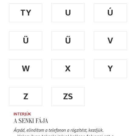
TY
U
Ú
Ü
Ű
V
W
X
Y
Z
ZS
INTERJÚK
A SENKI FÁJA
Árpád, elindítom a telefonon a rögzítést, kezdjük.