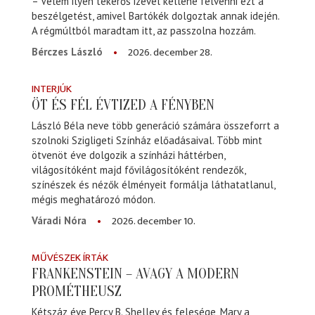
– Velem ilyen tekerős izével kellene felvenni ezt a
beszélgetést, amivel Bartókék dolgoztak annak idején.
A régmúltból maradtam itt, az passzolna hozzám.
2026. december 28.
Bérczes László
INTERJÚK
ÖT ÉS FÉL ÉVTIZED A FÉNYBEN
László Béla neve több generáció számára összeforrt a
szolnoki Szigligeti Színház előadásaival. Több mint
ötvenöt éve dolgozik a színházi háttérben,
világosítóként majd fővilágosítóként rendezők,
színészek és nézők élményeit formálja láthatatlanul,
mégis meghatározó módon.
2026. december 10.
Váradi Nóra
MŰVÉSZEK ÍRTÁK
FRANKENSTEIN – AVAGY A MODERN
PROMÉTHEUSZ
Kétszáz éve Percy B. Shelley és felesége, Mary a