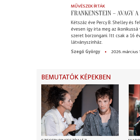
MŰVÉSZEK ÍRTÁK
FRANKENSTEIN – AVAGY 
Kétszáz éve Percy B. Shelley és fe
évesen így írta meg az ikonikussá
szeret borzongani. Itt csak a 16 
látványszínház.
2026. március 
Szegő György
BEMUTATÓK KÉPEKBEN