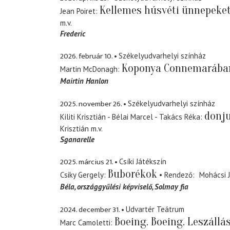
Kellemes húsvéti ünnepeket
Jean Poiret
m.v.
Frederic
2026. február 10.
Székelyudvarhelyi színház
Koponya Connemarába
Martin McDonagh
Mairtin Hanlon
2025. november 26.
Székelyudvarhelyi színház
donj
Kiliti Krisztián - Bélai Marcel - Takács Réka
Krisztián
m.v.
Sganarelle
2025. március 21.
Csíki Játékszín
Buborékok
Csiky Gergely
Rendező
Mohácsi 
Béla
országgyűlési képviselő, Solmay fia
2024. december 31.
Udvartér Teátrum
Boeing. Boeing. Leszállá
Marc Camoletti