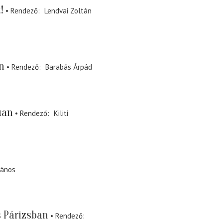
!
Rendező
Lendvai Zoltán
n
Rendező
Barabás Árpád
uan
Rendező
Kiliti
János
s Párizsban
Rendező