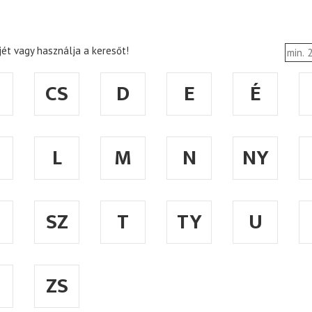
ét vagy használja a keresőt!
CS
D
E
É
L
M
N
NY
SZ
T
TY
U
ZS