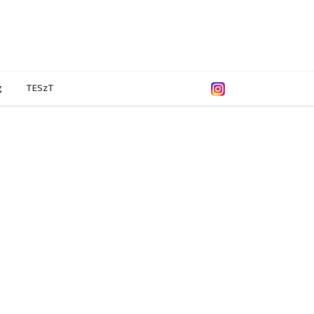
g
TESzT