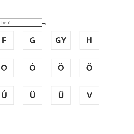
F
G
GY
H
O
Ó
Ö
Ő
Ú
Ü
Ű
V