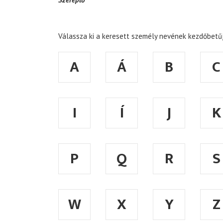
Válassza ki a keresett személy nevének kezdőbetűj
A
Á
B
C
I
Í
J
K
P
Q
R
S
W
X
Y
Z