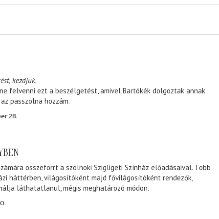
ést, kezdjük.
ene felvenni ezt a beszélgetést, amivel Bartókék dolgoztak annak
, az passzolna hozzám.
er 28.
NYBEN
zámára összeforrt a szolnoki Szigligeti Színház előadásaival. Több
ázi háttérben, világosítóként majd fővilágosítóként rendezők,
málja láthatatlanul, mégis meghatározó módon.
0.