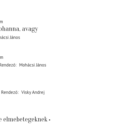
em
ohanna, avagy
ácsi János
em
Rendező
Mohácsi János
Rendező
Visky Andrej
e elmebetegeknek