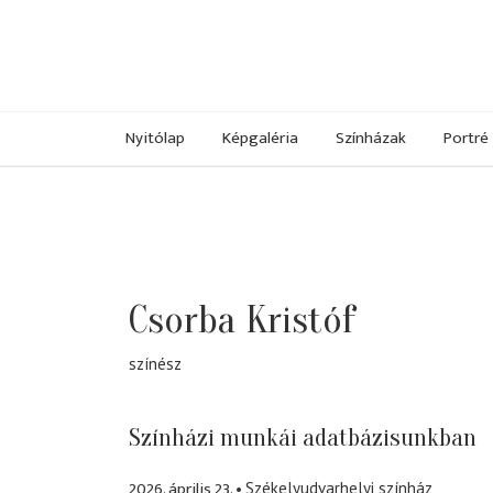
Nyitólap
Képgaléria
Színházak
Portré
Csorba Kristóf
színész
Színházi munkái adatbázisunkban
2026. április 23.
Székelyudvarhelyi színház