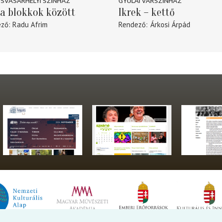
SVÁSÁRHELYI SZINHÁZ
GYULAI VÁRSZÍNHÁZ
a blokkok között
Ikrek – kettő
ező
Radu Afrim
Rendező
Árkosi Árpád