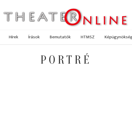
Hírek
Írások
Bemutatók
HTMSZ
Képügynöksé
PORTRÉ