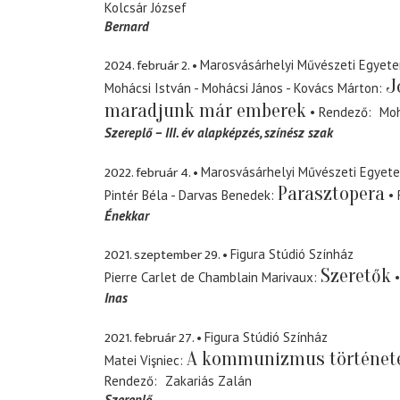
Kolcsár József
Bernard
2024. február 2.
Marosvásárhelyi Művészeti Egyet
J
Mohácsi István - Mohácsi János - Kovács Márton
maradjunk már emberek
Rendező
Moh
Szereplő – III. év alapképzés, színész szak
2022. február 4.
Marosvásárhelyi Művészeti Egyet
Parasztopera
Pintér Béla - Darvas Benedek
Énekkar
2021. szeptember 29.
Figura Stúdió Színház
Szeretők
Pierre Carlet de Chamblain Marivaux
Inas
2021. február 27.
Figura Stúdió Színház
A kommunizmus történet
Matei Vişniec
Rendező
Zakariás Zalán
Szereplő