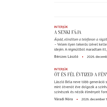
INTERJÚK
A SENKI FÁJA
Árpád, elindítom a telefonon a rögzít
– Velem ilyen tekerős izével kell
idején. A régmúltból maradtam itt
2026. decemb
Bérczes László
INTERJÚK
ÖT ÉS FÉL ÉVTIZED A FÉ
László Béla neve több generáció s
mint ötvenöt éve dolgozik a szính
színészek és nézők élményeit for
2026. december 1
Váradi Nóra