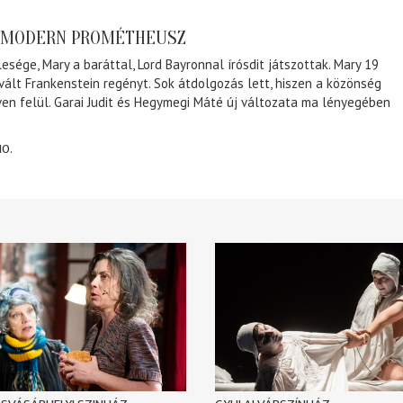
A MODERN PROMÉTHEUSZ
lesége, Mary a baráttal, Lord Bayronnal írósdit játszottak. Mary 19
 vált Frankenstein regényt. Sok átdolgozás lett, hiszen a közönség
éven felül. Garai Judit és Hegymegi Máté új változata ma lényegében
10.