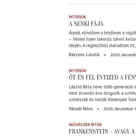
INTERJÚK
A SENKI FÁJA
Árpád, elindítom a telefonon a rögzít
– Velem ilyen tekerős izével kell
idején. A régmúltból maradtam itt
2026. decemb
Bérczes László
INTERJÚK
ÖT ÉS FÉL ÉVTIZED A FÉ
László Béla neve több generáció s
mint ötvenöt éve dolgozik a szính
színészek és nézők élményeit for
2026. december 1
Váradi Nóra
MŰVÉSZEK ÍRTÁK
FRANKENSTEIN – AVAGY 