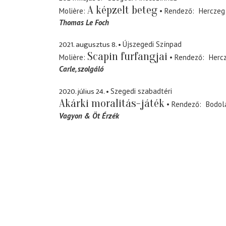
A képzelt beteg
Molière
Rendező
Herczeg
Thomas Le Foch
2021. augusztus 8.
Újszegedi Színpad
Scapin furfangjai
Molière
Rendező
Herc
Carle
szolgáló
2020. július 24.
Szegedi szabadtéri
Akárki moralitás-játék
Rendező
Bodol
Vagyon & Öt Érzék