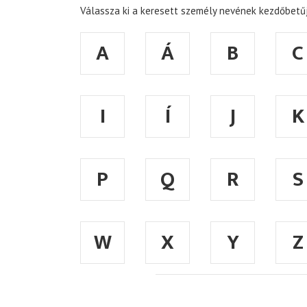
Válassza ki a keresett személy nevének kezdőbetűj
A
Á
B
C
I
Í
J
K
P
Q
R
S
W
X
Y
Z