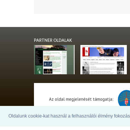
PARTNER OLDALAK
Az oldal megjelenését támogatja:
Oldalunk cookie-kat használ a felhasználói élmény fokozásá
© 2026. - THEATER Online -
theater.hu