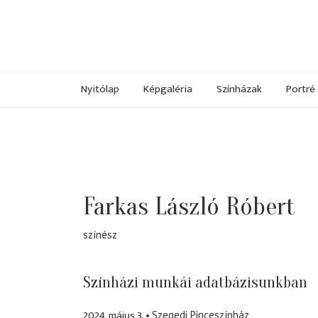
Nyitólap
Képgaléria
Színházak
Portré
Farkas László Róbert
színész
Színházi munkái adatbázisunkban
2024. május 3.
Szegedi Pinceszínház