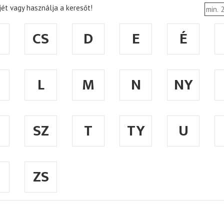
ét vagy használja a keresőt!
CS
D
E
É
L
M
N
NY
SZ
T
TY
U
ZS