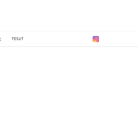
g
TESzT