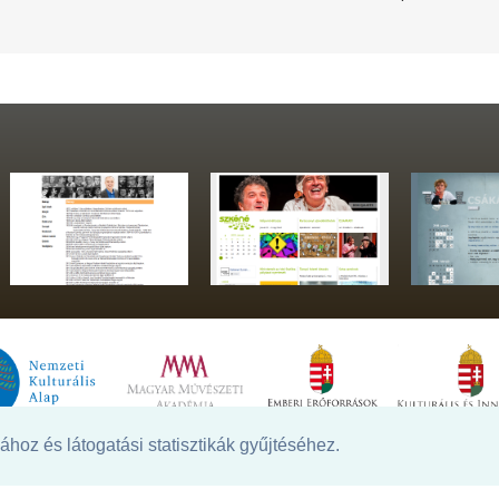
hoz és látogatási statisztikák gyűjtéséhez.