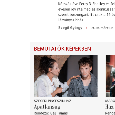
Kétszáz éve Percy B. Shelley és fe
évesen így írta meg az ikonikussá
szeret borzongani. Itt csak a 16 
látványszínház.
2026. március 
Szegő György
BEMUTATÓK KÉPEKBEN
SZEGEDI PINCESZÍNHÁZ
MARO
Apátlanság
Ház 
Rendező
Gál Tamás
Rend