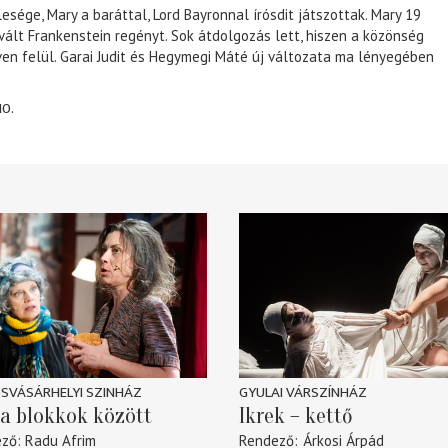
lesége, Mary a baráttal, Lord Bayronnal írósdit játszottak. Mary 19
 vált Frankenstein regényt. Sok átdolgozás lett, hiszen a közönség
éven felül. Garai Judit és Hegymegi Máté új változata ma lényegében
10.
SVÁSÁRHELYI SZINHÁZ
GYULAI VÁRSZÍNHÁZ
a blokkok között
Ikrek – kettő
ező
Radu Afrim
Rendező
Árkosi Árpád