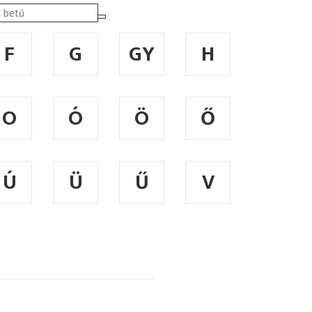
F
G
GY
H
O
Ó
Ö
Ő
Ú
Ü
Ű
V