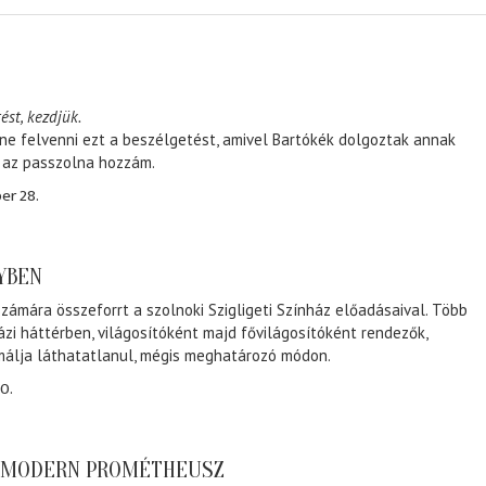
ést, kezdjük.
ene felvenni ezt a beszélgetést, amivel Bartókék dolgoztak annak
, az passzolna hozzám.
er 28.
NYBEN
zámára összeforrt a szolnoki Szigligeti Színház előadásaival. Több
ázi háttérben, világosítóként majd fővilágosítóként rendezők,
málja láthatatlanul, mégis meghatározó módon.
0.
A MODERN PROMÉTHEUSZ