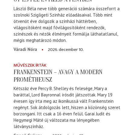
László Béla neve több generáció számára összeforrt a
szolnoki Szigligeti Színház előadásaival. Több mint
ötvenöt éve dolgozik a színházi háttérben,
világosítóként majd fővilágosítóként rendezők,
színészek és nézők élményeit formálja láthatatlanul,
mégis meghatározó módon.
2026. december 10.
Váradi Nóra
MŰVÉSZEK ÍRTÁK
FRANKENSTEIN – AVAGY A MODERN
PROMÉTHEUSZ
Kétszáz éve Percy B. Shelley és felesége, Mary a
baráttal, Lord Bayronnal írósdit játszottak. Mary 19
évesen így írta meg az ikonikussá vált Frankenstein
regényt. Sok átdolgozás lett, hiszen a közönség szeret
borzongani. Itt csak a 16 éven felül. Garai Judit és
Hegymegi Máté új változata ma lényegében
látványszínház.