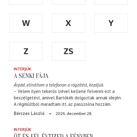
W
X
Y
Z
ZS
INTERJÚK
A SENKI FÁJA
Árpád, elindítom a telefonon a rögzítést, kezdjük.
– Velem ilyen tekerős izével kellene felvenni ezt a
beszélgetést, amivel Bartókék dolgoztak annak idején.
A régmúltból maradtam itt, az passzolna hozzám.
2026. december 28.
Bérczes László
INTERJÚK
ÖT ÉS FÉL ÉVTIZED A FÉNYBEN