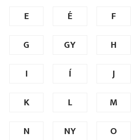
E
É
F
G
GY
H
I
Í
J
K
L
M
N
NY
O