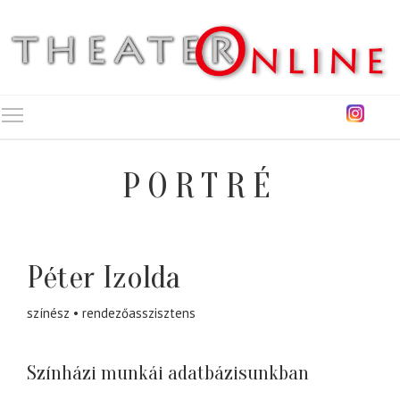
Toggle main menu visibility
PORTRÉ
Péter Izolda
színész
rendezőasszisztens
Színházi munkái adatbázisunkban