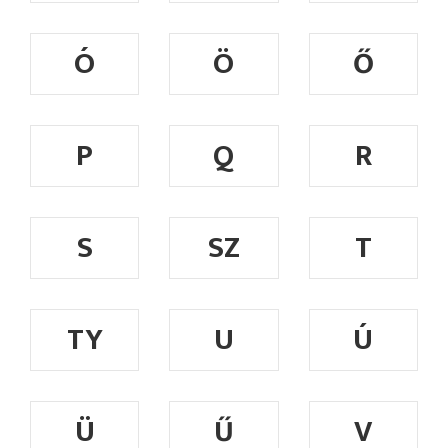
Ó
Ö
Ő
P
Q
R
S
SZ
T
TY
U
Ú
Ü
Ű
V