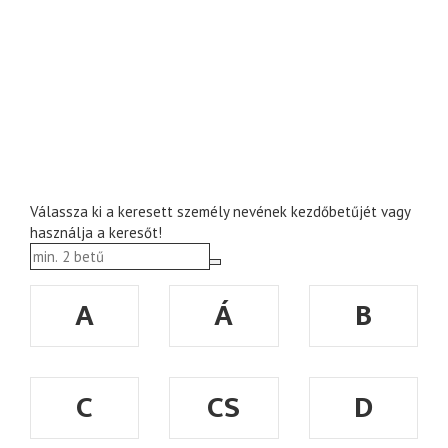
Válassza ki a keresett személy nevének kezdőbetűjét vagy
használja a keresőt!
A
Á
B
C
CS
D