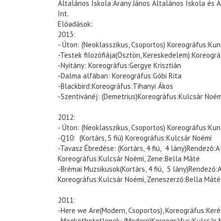
Általános Iskola:Arany János Általános Iskola és
Int.
Előadások:
2013:
- Úton: (Neoklasszikus, Csoportos) Koreográfus:Kun
-Testek filozófiája(Ösztön, Kereskedelem):Koreogr
-Nyitány: Koreográfus:Gergye Krisztián
-Dalma alfában: Koreográfus:Góbi Rita
-Blackbird:Koreográfus:Tihanyi Ákos
-Szentivánéj: (Demetrius)Koreográfus:Kulcsár Noém
2012:
- Úton: (Neoklasszikus, Csoportos) Koreográfus:Kun
-Q10: (Kortárs, 5 fiú) Koreográfus:Kulcsár Noémi
-Tavasz Ébredése: (Kortárs, 4 fiú, 4 lány)Rendező:
Koreográfus:Kulcsár Noémi, Zene:Bella Máté
-Brémai Muzsikusok(Kortárs, 4 fiú, 5 lány)Rendező:
Koreográfus:Kulcsár Noémi, Zeneszerző:Bella Máté
2011:
-Here we Are(Modern, Csoportos), Koreográfus:Keré
-Megköthetetlenek: (Modern)Koreográfus:Kulcsár 