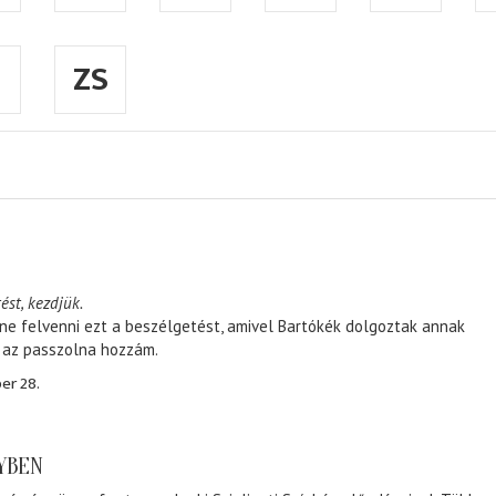
ZS
ést, kezdjük.
ene felvenni ezt a beszélgetést, amivel Bartókék dolgoztak annak
, az passzolna hozzám.
er 28.
NYBEN