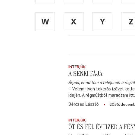
W
X
Y
Z
INTERJÚK
A SENKI FÁJA
Árpád, elindítom a telefonon a rögzít
– Velem ilyen tekerős izével kell
idején. A régmúltból maradtam itt
2026. decemb
Bérczes László
INTERJÚK
ÖT ÉS FÉL ÉVTIZED A FÉ