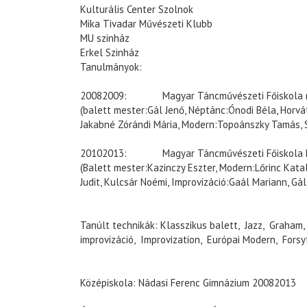
Kulturális Center Szolnok
Mika Tivadar Művészeti Klubb
MU szinház
Erkel Szinház
Tanulmányok:
20082009: Magyar Táncművészeti Főiskola né
(balett mester:Gál Jenő, Néptánc:Ónodi Béla, Horvát
Jakabné Zórándi Mária, Modern:Topoánszky Tamás, S
20102013: Magyar Táncművészeti Főiskola B
(Balett mester:Kazinczy Eszter, Modern:Lőrinc Katal
Judit, Kulcsár Noémi, Improvizáció:Gaál Mariann, Gál
Tanúlt technikák: Klasszikus balett, Jazz, Graham,
improvizáció, Improvization, Európai Modern, Forsy
Középiskola: Nádasi Ferenc Gimnázium 20082013