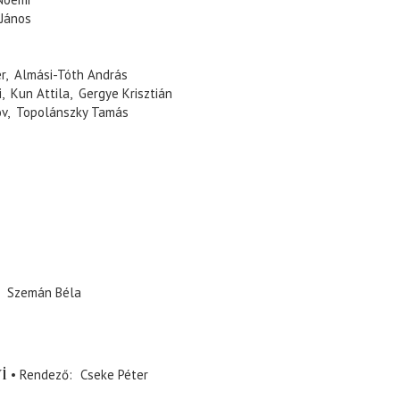
s János
ter, Almási-Tóth András
, Kun Attila, Gergye Krisztián
ov, Topolánszky Tamás
Szemán Béla
i
Rendező
Cseke Péter