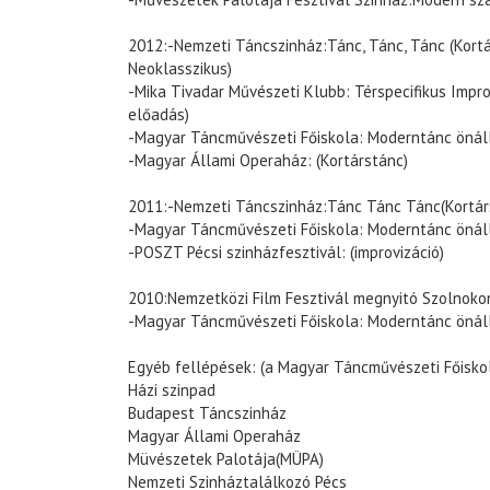
2012:-Nemzeti Táncszinház:Tánc, Tánc, Tánc (Kortá
Neoklasszikus)
-Mika Tivadar Művészeti Klubb: Térspecifikus Impro
előadás)
-Magyar Táncművészeti Főiskola: Moderntánc önáll
-Magyar Állami Operaház: (Kortárstánc)
2011:-Nemzeti Táncszinház:Tánc Tánc Tánc(Kortárs
-Magyar Táncművészeti Főiskola: Moderntánc önáll
-POSZT Pécsi szinházfesztivál: (improvizáció)
2010:Nemzetközi Film Fesztivál megnyitó Szolnokon
-Magyar Táncművészeti Főiskola: Moderntánc önáll
Egyéb fellépések: (a Magyar Táncművészeti Főisko
Házi szinpad
Budapest Táncszinház
Magyar Állami Operaház
Müvészetek Palotája(MÜPA)
Nemzeti Szinháztalálkozó Pécs