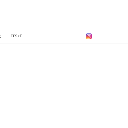
g
TESzT