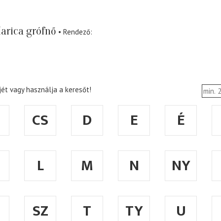
arica grófnő
Rendező
ét vagy használja a keresőt!
CS
D
E
É
L
M
N
NY
SZ
T
TY
U