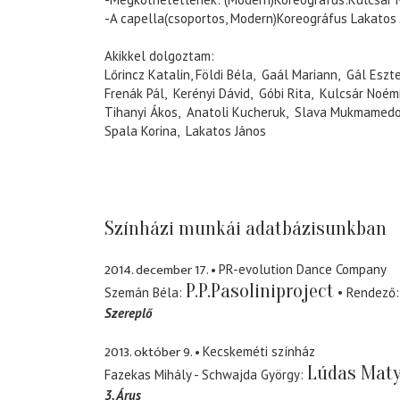
-A capella(csoportos, Modern)Koreográfus Lakato
Akikkel dolgoztam:
Lőrincz Katalin, Földi Béla, Gaál Mariann, Gál Esz
Frenák Pál, Kerényi Dávid, Góbi Rita, Kulcsár Noémi
Tihanyi Ákos, Anatoli Kucheruk, Slava Mukmamed
Spala Korina, Lakatos János
Színházi munkái adatbázisunkban
2014. december 17.
PR-evolution Dance Company
P.P.Pasoliniproject
Szemán Béla
Rendező
Szereplő
2013. október 9.
Kecskeméti színház
Lúdas Maty
Fazekas Mihály - Schwajda György
3. Árus