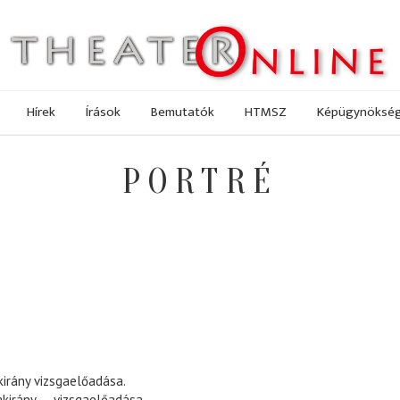
Hírek
Írások
Bemutatók
HTMSZ
Képügynöksé
PORTRÉ
irány vizsgaelőadása.
zakirány vizsgaelőadása