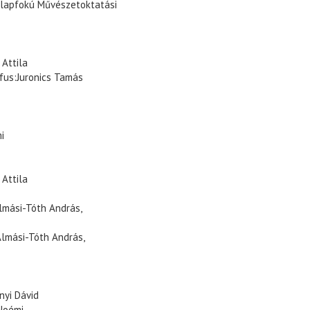
 Alapfokú Művészetoktatási
 Attila
áfus:Juronics Tamás
i
 Attila
Almási-Tóth András,
Almási-Tóth András,
nyi Dávid
Noémi