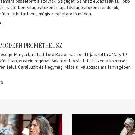
zámára összeforrt a szolnoki Szigligeti Színház előadásaival. Több
ázi háttérben, világosítóként majd fővilágosítóként rendezők,
málja láthatatlanul, mégis meghatározó módon.
0.
A MODERN PROMÉTHEUSZ
lesége, Mary a baráttal, Lord Bayronnal írósdit játszottak. Mary 19
 vált Frankenstein regényt. Sok átdolgozás lett, hiszen a közönség
éven felül. Garai Judit és Hegymegi Máté új változata ma lényegében
10.