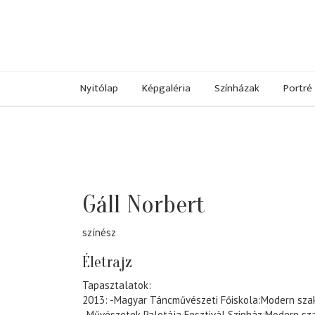
Nyitólap
Képgaléria
Színházak
Portré
Gáll Norbert
színész
Életrajz
Tapasztalatok:
2013: -Magyar Táncművészeti Főiskola:Modern szak
-Művészetek Palotája Fesztivál Szinház:Modern s