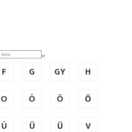
F
G
GY
H
O
Ó
Ö
Ő
Ú
Ü
Ű
V