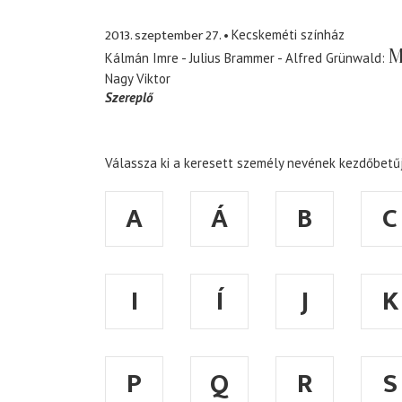
2013. szeptember 27.
Kecskeméti színház
M
Kálmán Imre - Julius Brammer - Alfred Grünwald
Nagy Viktor
Szereplő
Válassza ki a keresett személy nevének kezdőbetűj
A
Á
B
C
I
Í
J
K
P
Q
R
S