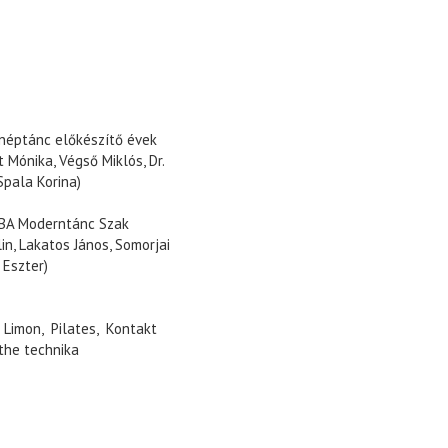
ptánc előkészítő évek
 Mónika, Végső Miklós, Dr.
pala Korina)
A Moderntánc Szak
in, Lakatos János, Somorjai
 Eszter)
 Limon, Pilates, Kontakt
the technika