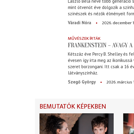
László Béla neve több generáció s
mint ötvenöt éve dolgozik a szính
színészek és nézők élményeit for
2026. december 1
Váradi Nóra
MŰVÉSZEK ÍRTÁK
FRANKENSTEIN – AVAGY 
Kétszáz éve Percy B. Shelley és fe
évesen így írta meg az ikonikussá
szeret borzongani. Itt csak a 16 
látványszínház.
2026. március 
Szegő György
BEMUTATÓK KÉPEKBEN