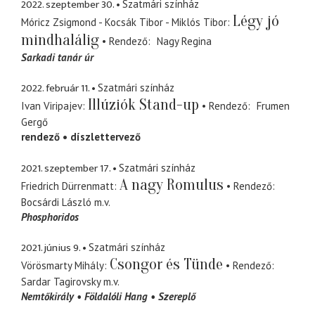
2022. szeptember 30.
Szatmári színház
Légy jó
Móricz Zsigmond - Kocsák Tibor - Miklós Tibor
mindhalálig
Rendező
Nagy Regina
Sarkadi tanár úr
2022. február 11.
Szatmári színház
Illúziók Stand-up
Ivan Viripajev
Rendező
Frumen
Gergő
rendező
díszlettervező
2021. szeptember 17.
Szatmári színház
A nagy Romulus
Friedrich Dürrenmatt
Rendező
Bocsárdi László
m.v.
Phosphoridos
2021. június 9.
Szatmári színház
Csongor és Tünde
Vörösmarty Mihály
Rendező
Sardar Tagirovsky
m.v.
Nemtőkirály
Földalóli Hang
Szereplő