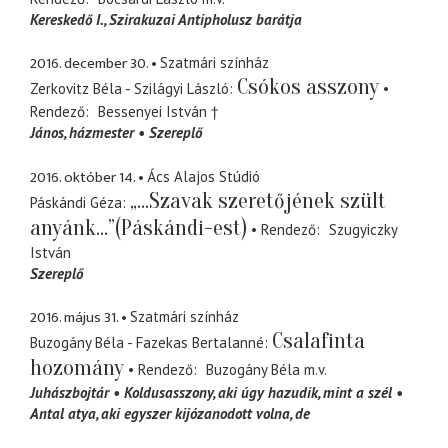
Kereskedő I.
Szirakuzai Antipholusz barátja
2016. december 30.
Szatmári színház
Csókos asszony
Zerkovitz Béla - Szilágyi László
Rendező
Bessenyei István †
János
házmester
Szereplő
2016. október 14.
Ács Alajos Stúdió
„...Szavak szeretőjének szült
Páskándi Géza
anyánk...”(Páskándi-est)
Rendező
Szugyiczky
István
Szereplő
2016. május 31.
Szatmári színház
Csalafinta
Buzogány Béla - Fazekas Bertalanné
hozomány
Rendező
Buzogány Béla
m.v.
Juhászbojtár
Koldusasszony
aki úgy hazudik, mint a szél
Antal atya
aki egyszer kijózanodott volna, de