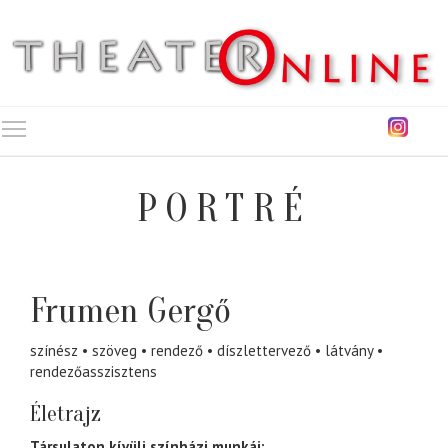
Toggle main menu visibility
PORTRÉ
Frumen Gergő
színész
szöveg
rendező
díszlettervező
látvány
rendezőasszisztens
Életrajz
Társulaton kívüli színházi munkái: