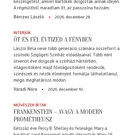
beszélgetést, amivel Bartókék dolgoztak annak idején.
A régmúltból maradtam itt, az passzolna hozzám.
2026. december 28.
Bérczes László
INTERJÚK
ÖT ÉS FÉL ÉVTIZED A FÉNYBEN
László Béla neve több generáció számára összeforrt a
szolnoki Szigligeti Színház előadásaival. Több mint
ötvenöt éve dolgozik a színházi háttérben,
világosítóként majd fővilágosítóként rendezők,
színészek és nézők élményeit formálja láthatatlanul,
mégis meghatározó módon.
2026. december 10.
Váradi Nóra
MŰVÉSZEK ÍRTÁK
FRANKENSTEIN – AVAGY A MODERN
PROMÉTHEUSZ
Kétszáz éve Percy B. Shelley és felesége, Mary a
baráttal, Lord Bayronnal írósdit játszottak. Mary 19