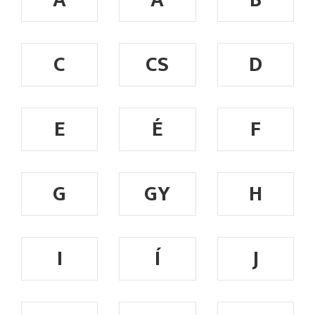
A
Á
B
C
CS
D
E
É
F
G
GY
H
I
Í
J