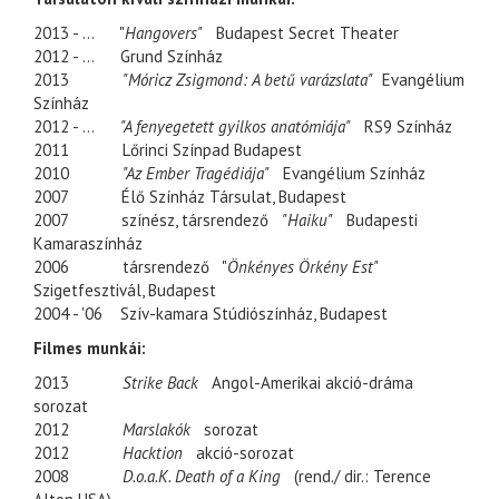
2013 - ...
"
Hangovers"
Budapest Secret Theater​
2012 - ...
Grund Színház​​​
2013
"Móricz Zsigmond: A betű varázslata​"
Evangélium
Színház
2012 - ...
"A fenyegetett gyilkos anatómiája"
RS9 Színház
2011
Lőrinci Színpad Budapest
2010
"Az Ember Tragédiája"
Evangélium Színház
2007
Élő Színház Társulat, Budapest
2007
színész, társrendező
"Haiku"
Budapesti
Kamaraszínház
2006
társrendező
"
Önkényes Örkény Est"
Szigetfesztivál, Budapest
2004 - '06
Szív-kamara Stúdiószínház, Budapest
Filmes munkái:
2013
Strike Back
Angol-Amerikai akció-dráma
sorozat
2012
Marslakók
sorozat
2012
Hacktion
akció-sorozat
2008
D.o.a.K. Death of a King
(rend./ dir.: Terence