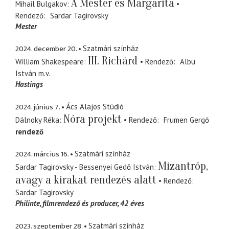
A Mester és Margarita
Mihail Bulgakov
Rendező
Sardar Tagirovsky
Mester
2024. december 20.
Szatmári színház
III. Richárd
William Shakespeare
Rendező
Albu
István
m.v.
Hastings
2024. június 7.
Ács Alajos Stúdió
Nóra projekt
Dálnoky Réka
Rendező
Frumen Gergő
rendező
2024. március 16.
Szatmári színház
Mizantróp,
Sardar Tagirovsky - Bessenyei Gedő István
avagy a kirakat rendezés alatt
Rendező
Sardar Tagirovsky
Philinte
filmrendező és producer, 42 éves
2023. szeptember 28.
Szatmári színház