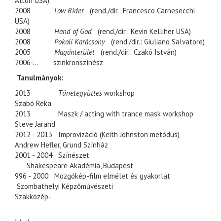
Alton USA)
2008
Low Rider
(rend./dir.: Francesco Carnesecchi
USA)
2008
Hand of God
(rend./dir.: Kevin Kelliher USA)
2008
Pokoli Karácsony
(rend./dir.: Giuliano Salvatore)
2005
Magánterület
(rend./dir.: Czakó István)
2006-...
szinkronszínész
Tanulmányok:
2013
Tünetegyüttes
workshop
Szabó Réka
2013
Maszk / acting with trance mask workshop
Steve Jarand
2012 - 2013
Improvizáció (Keith Johnston metódus)
Andrew Hefler, Grund Színház
2001 - 2004
Színészet
Shakespeare Akadémia, Budapest
996 - 2000
Mozgókép-film elmélet és gyakorlat
Szombathelyi Képzőművészeti
Szakközép-