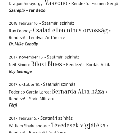
Vasvonó
Dragomán György
Rendező
Frumen Gergő
Szereplő
rendező
2018. február 16.
Szatmári színház
Család ellen nincs orvosság
Ray Cooney
Rendező
Lendvai Zoltán
m.v.
Dr. Mike Conolly
2017. november 15.
Szatmári színház
Biloxi Blues
Neil Simon
Rendező
Bordás Attila
Roy Selridge
2017. október 13.
Szatmári színház
Bernarda Alba háza
Federico García Lorca
Rendező
Sorin Militaru
Férfi
2017. február 5.
Szatmári színház
Tévedések vígjátéka
William Shakespeare
Rendező
Bocsárdi László
m.v.