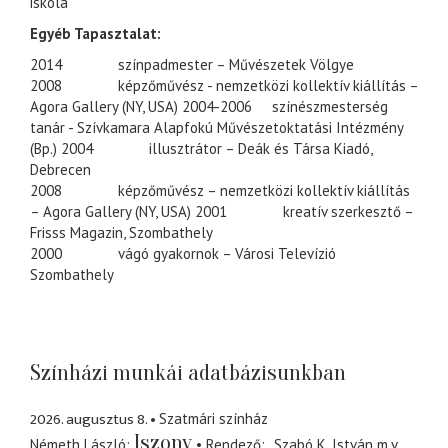
iskola
Egyéb Tapasztalat:
2014
színpadmester – Művészetek Völgye
2008
képzőművész - nemzetközi kollektív kiállítás –
Agora Gallery (NY, USA)
2004-2006
színészmesterség
tanár - Szívkamara Alapfokú Művészetoktatási Intézmény
(Bp.)
2004
illusztrátor – Deák és Társa Kiadó,
Debrecen
2008
képzőművész – nemzetközi kollektív kiállítás
– Agora Gallery (NY, USA)
2001
kreatív szerkesztő –
Frisss Magazin, Szombathely
2000
vágó gyakornok – Városi Televízió
Szombathely
Színházi munkái adatbázisunkban
2026. augusztus 8.
Szatmári színház
Iszony
Németh László
Rendező
Szabó K. István
m.v.