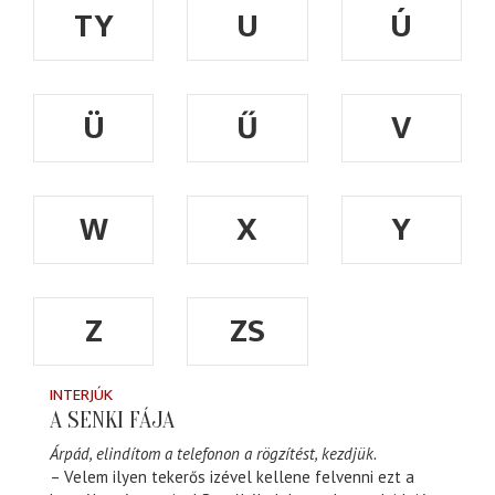
TY
U
Ú
Ü
Ű
V
W
X
Y
Z
ZS
INTERJÚK
A SENKI FÁJA
Árpád, elindítom a telefonon a rögzítést, kezdjük.
– Velem ilyen tekerős izével kellene felvenni ezt a