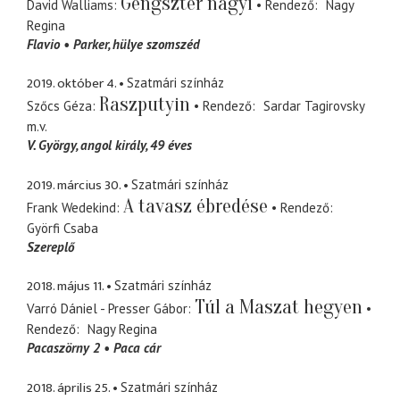
Gengszter nagyi
David Walliams
Rendező
Nagy
Regina
Flavio
Parker
hülye szomszéd
2019. október 4.
Szatmári színház
Raszputyin
Szőcs Géza
Rendező
Sardar Tagirovsky
m.v.
V. György
angol király, 49 éves
2019. március 30.
Szatmári színház
A tavasz ébredése
Frank Wedekind
Rendező
Györfi Csaba
Szereplő
2018. május 11.
Szatmári színház
Túl a Maszat hegyen
Varró Dániel - Presser Gábor
Rendező
Nagy Regina
Pacaszörny 2
Paca cár
2018. április 25.
Szatmári színház