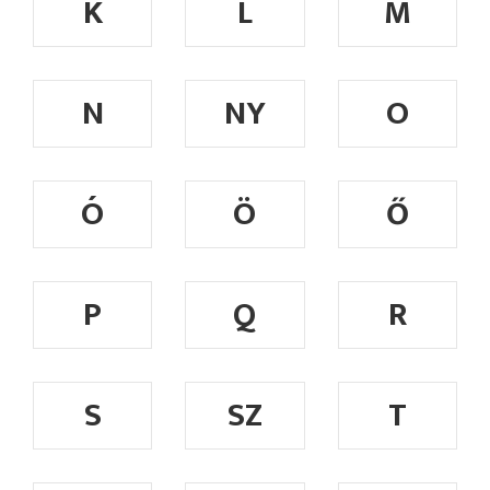
K
L
M
N
NY
O
Ó
Ö
Ő
P
Q
R
S
SZ
T