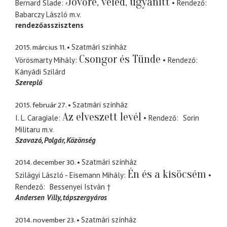
Jövőre, veled, ugyanitt
Bernard Slade
Rendező
Babarczy László
m.v.
rendezőasszisztens
2015. március 11.
Szatmári színház
Csongor és Tünde
Vörösmarty Mihály
Rendező
Kányádi Szilárd
Szereplő
2015. február 27.
Szatmári színház
Az elveszett levél
I. L. Caragiale
Rendező
Sorin
Militaru
m.v.
Szavazó, Polgár, Közönség
2014. december 30.
Szatmári színház
Én és a kisöcsém
Szilágyi László - Eisemann Mihály
Rendező
Bessenyei István †
Andersen Villy
tápszergyáros
2014. november 23.
Szatmári színház