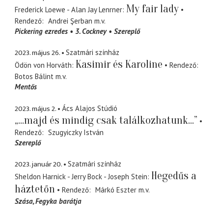
My fair lady
Frederick Loewe - Alan Jay Lenrner
Rendező
Andrei Şerban
m.v.
Pickering ezredes
3. Cockney
Szereplő
2023. május 26.
Szatmári színház
Kasimir és Karoline
Ödön von Horváth
Rendező
Botos Bálint
m.v.
Mentős
2023. május 2.
Ács Alajos Stúdió
„...majd és mindig csak találkozhatunk...”
Rendező
Szugyiczky István
Szereplő
2023. január 20.
Szatmári színház
Hegedűs a
Sheldon Harnick - Jerry Bock - Joseph Stein
háztetőn
Rendező
Márkó Eszter
m.v.
Szása
Fegyka barátja