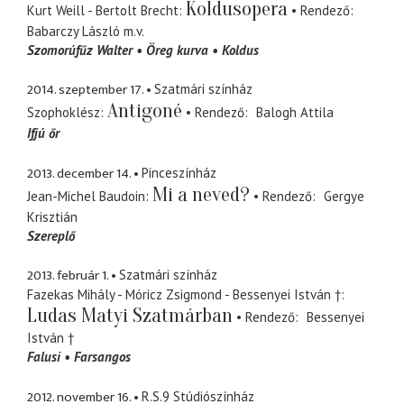
Koldusopera
Kurt Weill - Bertolt Brecht
Rendező
Babarczy László
m.v.
Szomorúfűz Walter
Öreg kurva
Koldus
2014. szeptember 17.
Szatmári színház
Antigoné
Szophoklész
Rendező
Balogh Attila
Ifjú őr
2013. december 14.
Pinceszínház
Mi a neved?
Jean-Michel Baudoin
Rendező
Gergye
Krisztián
Szereplő
2013. február 1.
Szatmári színház
Fazekas Mihály - Móricz Zsigmond - Bessenyei István †
Ludas Matyi Szatmárban
Rendező
Bessenyei
István †
Falusi
Farsangos
2012. november 16.
R.S.9 Stúdiószínház