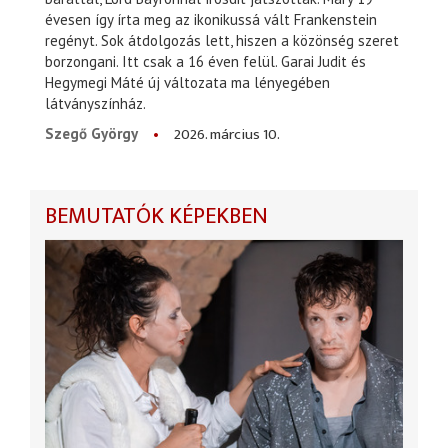
évesen így írta meg az ikonikussá vált Frankenstein
regényt. Sok átdolgozás lett, hiszen a közönség szeret
borzongani. Itt csak a 16 éven felül. Garai Judit és
Hegymegi Máté új változata ma lényegében
látványszínház.
2026. március 10.
Szegő György
BEMUTATÓK KÉPEKBEN