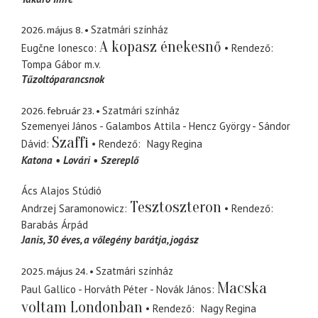
2026. május 8.
Szatmári színház
A kopasz énekesnő
Eugčne Ionesco
Rendező
Tompa Gábor
m.v.
Tűzoltóparancsnok
2026. február 23.
Szatmári színház
Szemenyei János - Galambos Attila - Hencz György - Sándor
Szaffi
Dávid
Rendező
Nagy Regina
Katona
Lovári
Szereplő
Ács Alajos Stúdió
Tesztoszteron
Andrzej Saramonowicz
Rendező
Barabás Árpád
Janis
30 éves, a vőlegény barátja, jogász
2025. május 24.
Szatmári színház
Macska
Paul Gallico - Horváth Péter - Novák János
voltam Londonban
Rendező
Nagy Regina