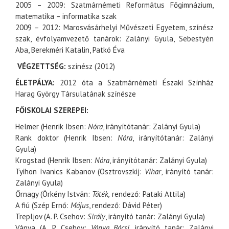
2005 – 2009: Szatmárnémeti Református Főgimnázium,
matematika – informatika szak
2009 – 2012: Marosvásárhelyi Művészeti Egyetem, színész
szak, évfolyamvezető tanárok: Zalányi Gyula, Sebestyén
Aba, Berekméri Katalin, Patkó Éva
VÉGZETTSÉG:
színész (2012)
ÉLETPÁLYA:
2012 óta a Szatmárnémeti Északi Színház
Harag György Társulatának színésze
FŐISKOLAI SZEREPEI:
Helmer (Henrik Ibsen:
Nóra
, irányítótanár: Zalányi Gyula)
Rank doktor (Henrik Ibsen:
Nóra
, irányítótanár: Zalányi
Gyula)
Krogstad (Henrik Ibsen:
Nóra
, irányítótanár: Zalányi Gyula)
Tyihon Ivanics Kabanov (Osztrovszkij:
Vihar
, irányító tanár:
Zalányi Gyula)
Őrnagy (Örkény István:
Tóték,
rendező: Pataki Attila)
A fiú (Szép Ernő:
Május
, rendező: Dávid Péter)
Trepljov (A. P. Csehov:
Sirály
, irányító tanár: Zalányi Gyula)
Ványa (A. P. Csehov:
Ványa Bácsi
, irányító tanár: Zalányi