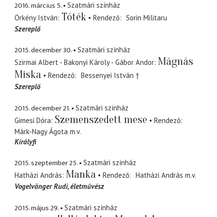
2016. március 5.
Szatmári színház
Tóték
Örkény István
Rendező
Sorin Militaru
Szereplő
2015. december 30.
Szatmári színház
Mágnás
Szirmai Albert - Bakonyi Károly - Gábor Andor
Miska
Rendező
Bessenyei István †
Szereplő
2015. december 21.
Szatmári színház
Szemenszedett mese
Gimesi Dóra
Rendező
Márk-Nagy Ágota
m.v.
Királyfi
2015. szeptember 25.
Szatmári színház
Manka
Hatházi András
Rendező
Hatházi András
m.v.
Vogelvänger Rudi
életművész
2015. május 29.
Szatmári színház