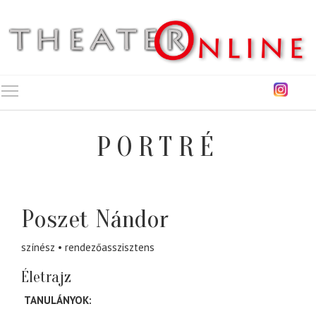
Toggle main menu visibility
PORTRÉ
Poszet Nándor
színész
rendezőasszisztens
Életrajz
TANULÁNYOK: