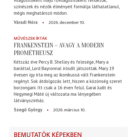
világosítóként majd fővilágosítóként rendezők,
színészek és nézők élményeit formálja láthatatlanul,
mégis meghatározó módon.
2026. december 10.
Váradi Nóra
MŰVÉSZEK ÍRTÁK
FRANKENSTEIN – AVAGY A MODERN
PROMÉTHEUSZ
Kétszáz éve Percy B. Shelley és felesége, Mary a
baráttal, Lord Bayronnal írósdit játszottak. Mary 19
évesen így írta meg az ikonikussá vált Frankenstein
regényt. Sok átdolgozás lett, hiszen a közönség szeret
borzongani. Itt csak a 16 éven felül. Garai Judit és
Hegymegi Máté új változata ma lényegében
látványszínház.
2026. március 10.
Szegő György
BEMUTATÓK KÉPEKBEN