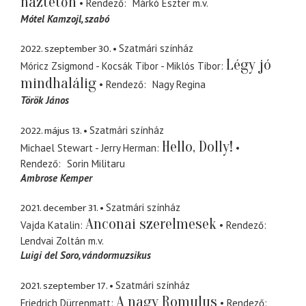
háztetőn
Rendező
Márkó Eszter
m.v.
Mótel Kamzojl
szabó
2022. szeptember 30.
Szatmári színház
Légy jó
Móricz Zsigmond - Kocsák Tibor - Miklós Tibor
mindhalálig
Rendező
Nagy Regina
Török János
2022. május 13.
Szatmári színház
Hello, Dolly!
Michael Stewart - Jerry Herman
Rendező
Sorin Militaru
Ambrose Kemper
2021. december 31.
Szatmári színház
Anconai szerelmesek
Vajda Katalin
Rendező
Lendvai Zoltán
m.v.
Luigi del Soro
vándormuzsikus
2021. szeptember 17.
Szatmári színház
A nagy Romulus
Friedrich Dürrenmatt
Rendező