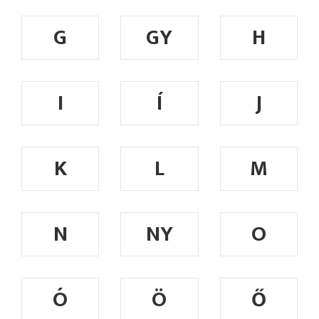
G
GY
H
I
Í
J
K
L
M
N
NY
O
Ó
Ö
Ő