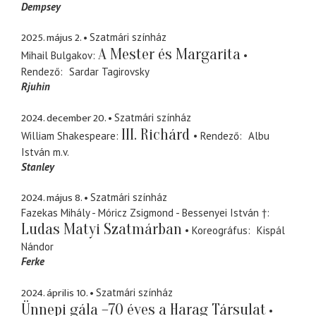
Dempsey
2025. május 2.
Szatmári színház
A Mester és Margarita
Mihail Bulgakov
Rendező
Sardar Tagirovsky
Rjuhin
2024. december 20.
Szatmári színház
III. Richárd
William Shakespeare
Rendező
Albu
István
m.v.
Stanley
2024. május 8.
Szatmári színház
Fazekas Mihály - Móricz Zsigmond - Bessenyei István †
Ludas Matyi Szatmárban
Koreográfus
Kispál
Nándor
Ferke
2024. április 10.
Szatmári színház
Ünnepi gála –70 éves a Harag Társulat