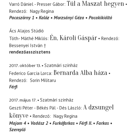
Túl a Maszat hegyen
Varró Dániel - Presser Gábor
Rendező
Nagy Regina
Pacaszörny 1
Kalóz
Morzsányi Géza
Pacakikiáltó
Ács Alajos Stúdió
Én, Károli Gáspár
Tóth- Máthé Miklós
Rendező
Bessenyei István †
rendezőasszisztens
2017. október 13.
Szatmári színház
Bernarda Alba háza
Federico García Lorca
Rendező
Sorin Militaru
Férfi
2017. május 17.
Szatmári színház
A dzsungel
Geszti Péter - Békés Pál - Dés László
könyve
Rendező
Nagy Regina
Majom 4
Vadász 2
Furkófarkas
Férfi II.
Farkas
Szereplő