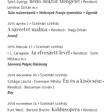
Helló, doktor Mengele!
Spiró György
Rendező
Lendvai Zoltán
m.v.
Tulio műsorvezető
Vedernjak Franjo nyomdász
Ügynök
2015. április 2.
Szatmári színház
A szeretet malma
Rendező
Nagy Orbán
Juszuf
2015. február 27.
Szatmári színház
Az elveszett levél
I. L. Caragiale
Rendező
Sorin
Militaru
m.v.
Szavazó, Polgár, Közönség
2014. december 30.
Szatmári színház
Én és a kisöcsém
Szilágyi László - Eisemann Mihály
Rendező
Bessenyei István †
Boy
2014. november 23.
Szatmári színház
Koldusopera
Kurt Weill - Bertolt Brecht
Rendező