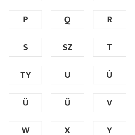
P
Q
R
S
SZ
T
TY
U
Ú
Ü
Ű
V
W
X
Y