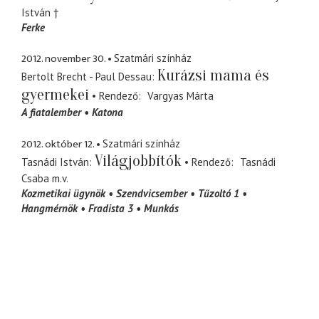
István †
Ferke
2012. november 30.
Szatmári színház
Kurázsi mama és
Bertolt Brecht - Paul Dessau
gyermekei
Rendező
Vargyas Márta
A fiatalember
Katona
2012. október 12.
Szatmári színház
Világjobbítók
Tasnádi István
Rendező
Tasnádi
Csaba
m.v.
Kozmetikai ügynök
Szendvicsember
Tűzoltó 1
Hangmérnök
Fradista 3
Munkás