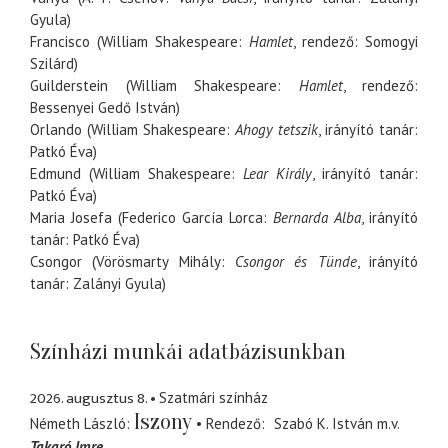
Gyula)
Francisco (William Shakespeare:
Hamlet
, rendező: Somogyi
Szilárd)
Guilderstein (William Shakespeare:
Hamlet
, rendező:
Bessenyei Gedő István)
Orlando (William Shakespeare:
Ahogy tetszik
, irányító tanár:
Patkó Éva)
Edmund (William Shakespeare:
Lear Király
, irányító tanár:
Patkó Éva)
Maria Josefa (Federico García Lorca:
Bernarda Alba
, irányító
tanár: Patkó Éva)
Csongor (Vörösmarty Mihály:
Csongor és Tünde
, irányító
tanár: Zalányi Gyula)
Színházi munkái adatbázisunkban
2026. augusztus 8.
Szatmári színház
Iszony
Németh László
Rendező
Szabó K. István
m.v.
Takaró Imre