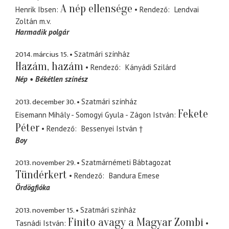
A nép ellensége
Henrik Ibsen
Rendező
Lendvai
Zoltán
m.v.
Harmadik polgár
2014. március 15.
Szatmári színház
Hazám, hazám
Rendező
Kányádi Szilárd
Nép
Békétlen színész
2013. december 30.
Szatmári színház
Fekete
Eisemann Mihály - Somogyi Gyula - Zágon István
Péter
Rendező
Bessenyei István †
Boy
2013. november 29.
Szatmárnémeti Bábtagozat
Tündérkert
Rendező
Bandura Emese
Ördögfióka
2013. november 15.
Szatmári színház
Finito avagy a Magyar Zombi
Tasnádi István