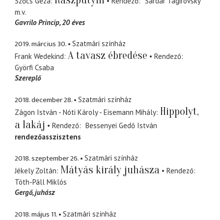
Szőcs Géza
Rendező
Sardar Tagirovsky
m.v.
Gavrilo Princip
20 éves
2019. március 30.
Szatmári színház
A tavasz ébredése
Frank Wedekind
Rendező
Györfi Csaba
Szereplő
2018. december 28.
Szatmári színház
Hippolyt,
Zágon István - Nóti Károly - Eisemann Mihály
a lakáj
Rendező
Bessenyei Gedő István
rendezőasszisztens
2018. szeptember 26.
Szatmári színház
Mátyás király juhásza
Jékely Zoltán
Rendező
Tóth-Páll Miklós
Gergő
juhász
2018. május 11.
Szatmári színház