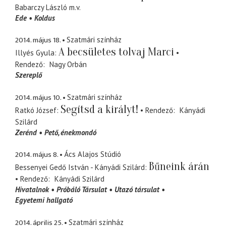
Babarczy László
m.v.
Ede
Koldus
2014. május 18.
Szatmári színház
A becsületes tolvaj Marci
Illyés Gyula
Rendező
Nagy Orbán
Szereplő
2014. május 10.
Szatmári színház
Segítsd a királyt!
Ratkó József
Rendező
Kányádi
Szilárd
Zerénd
Pető
énekmondó
2014. május 8.
Ács Alajos Stúdió
Bűneink árán
Bessenyei Gedő István - Kányádi Szilárd
Rendező
Kányádi Szilárd
Hivatalnok
Próbáló Társulat
Utazó társulat
Egyetemi hallgató
2014. április 25.
Szatmári színház