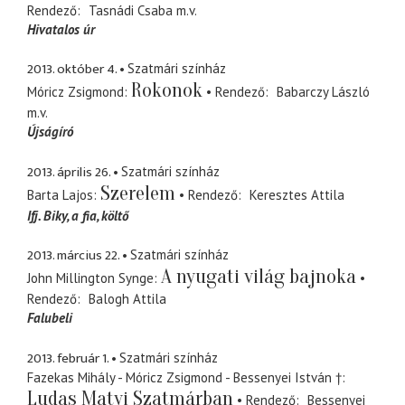
Rendező
Tasnádi Csaba
m.v.
Hivatalos úr
2013. október 4.
Szatmári színház
Rokonok
Móricz Zsigmond
Rendező
Babarczy László
m.v.
Újságíró
2013. április 26.
Szatmári színház
Szerelem
Barta Lajos
Rendező
Keresztes Attila
Ifj. Biky
a fia, költő
2013. március 22.
Szatmári színház
A nyugati világ bajnoka
John Millington Synge
Rendező
Balogh Attila
Falubeli
2013. február 1.
Szatmári színház
Fazekas Mihály - Móricz Zsigmond - Bessenyei István †
Ludas Matyi Szatmárban
Rendező
Bessenyei