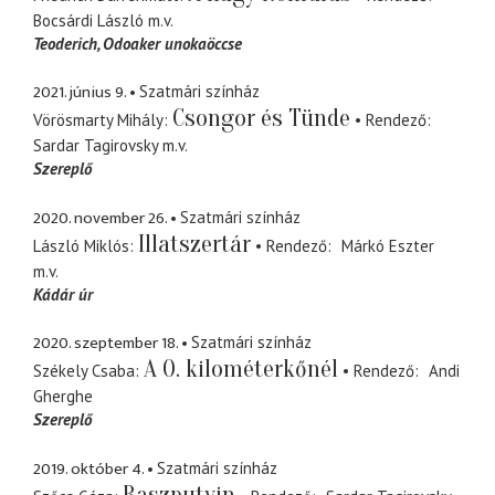
Bocsárdi László
m.v.
Teoderich
Odoaker unokaöccse
2021. június 9.
Szatmári színház
Csongor és Tünde
Vörösmarty Mihály
Rendező
Sardar Tagirovsky
m.v.
Szereplő
2020. november 26.
Szatmári színház
Illatszertár
László Miklós
Rendező
Márkó Eszter
m.v.
Kádár úr
2020. szeptember 18.
Szatmári színház
A 0. kilométerkőnél
Székely Csaba
Rendező
Andi
Gherghe
Szereplő
2019. október 4.
Szatmári színház
Raszputyin