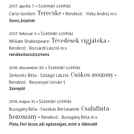
2017. április 7.
Szatmári színház
Terecske
Carlo Goldoni
Rendező
Visky Andrej
m.v.
Sansi
bisztrós
2017. február 5.
Szatmári színház
Tévedések vígjátéka
William Shakespeare
Rendező
Bocsárdi László
m.v.
rendezőasszisztens
2016. december 30.
Szatmári színház
Csókos asszony
Zerkovitz Béla - Szilágyi László
Rendező
Bessenyei István †
Szereplő
2016. május 31.
Szatmári színház
Csalafinta
Buzogány Béla - Fazekas Bertalanné
hozomány
Rendező
Buzogány Béla
m.v.
Pista
Feri öccse, aki egészséges, mint a tökmakk