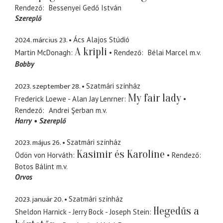
Rendező
Bessenyei Gedő István
Szereplő
2024. március 23.
Ács Alajos Stúdió
A kripli
Martin McDonagh
Rendező
Bélai Marcel
m.v.
Bobby
2023. szeptember 28.
Szatmári színház
My fair lady
Frederick Loewe - Alan Jay Lenrner
Rendező
Andrei Şerban
m.v.
Harry
Szereplő
2023. május 26.
Szatmári színház
Kasimir és Karoline
Ödön von Horváth
Rendező
Botos Bálint
m.v.
Orvos
2023. január 20.
Szatmári színház
Hegedűs a
Sheldon Harnick - Jerry Bock - Joseph Stein