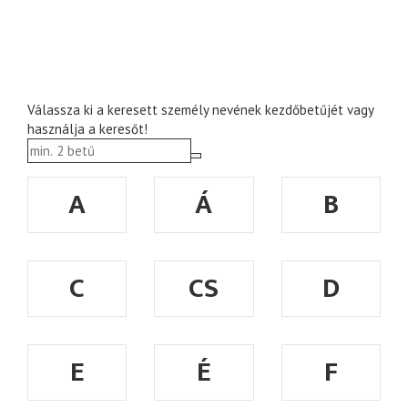
Válassza ki a keresett személy nevének kezdőbetűjét vagy
használja a keresőt!
A
Á
B
C
CS
D
E
É
F