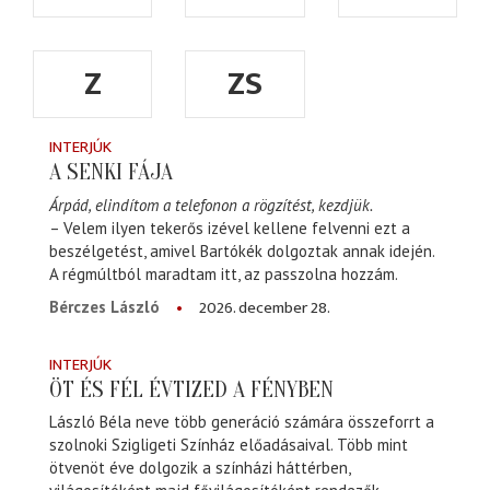
Z
ZS
INTERJÚK
A SENKI FÁJA
Árpád, elindítom a telefonon a rögzítést, kezdjük.
– Velem ilyen tekerős izével kellene felvenni ezt a
beszélgetést, amivel Bartókék dolgoztak annak idején.
A régmúltból maradtam itt, az passzolna hozzám.
2026. december 28.
Bérczes László
INTERJÚK
ÖT ÉS FÉL ÉVTIZED A FÉNYBEN
László Béla neve több generáció számára összeforrt a
szolnoki Szigligeti Színház előadásaival. Több mint
ötvenöt éve dolgozik a színházi háttérben,