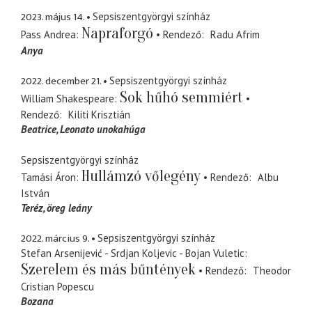
2023. május 14.
Sepsiszentgyörgyi színház
Napraforgó
Pass Andrea
Rendező
Radu Afrim
Anya
2022. december 21.
Sepsiszentgyörgyi színház
Sok hűhó semmiért
William Shakespeare
Rendező
Kiliti Krisztián
Beatrice
Leonato unokahúga
Sepsiszentgyörgyi színház
Hullámzó vőlegény
Tamási Áron
Rendező
Albu
István
Teréz
öreg leány
2022. március 9.
Sepsiszentgyörgyi színház
Stefan Arsenijević - Srdjan Koljevic - Bojan Vuletic
Szerelem és más bűntények
Rendező
Theodor
Cristian Popescu
Bozana