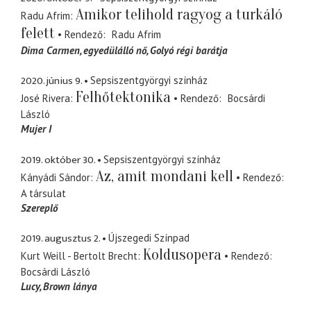
Amikor telihold ragyog a turkáló
Radu Afrim
felett
Rendező
Radu Afrim
Dima Carmen
egyedülálló nő, Golyó régi barátja
2020. június 9.
Sepsiszentgyörgyi színház
Felhőtektonika
José Rivera
Rendező
Bocsárdi
László
Mujer I
2019. október 30.
Sepsiszentgyörgyi színház
Az, amit mondani kell
Kányádi Sándor
Rendező
A társulat
Szereplő
2019. augusztus 2.
Újszegedi Színpad
Koldusopera
Kurt Weill - Bertolt Brecht
Rendező
Bocsárdi László
Lucy
Brown lánya