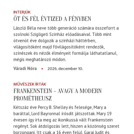
INTERJÚK
ÖT ÉS FÉL ÉVTIZED A FÉNYBEN
László Béla neve több generáció számára összeforrt a
szolnoki Szigligeti Színház előadásaival. Több mint
ötvenöt éve dolgozik a színházi háttérben,
világosítóként majd fővilágosítóként rendezők,
színészek és nézők élményeit formálja láthatatlanul,
mégis meghatározó módon.
2026. december 10.
Váradi Nóra
MŰVÉSZEK ÍRTÁK
FRANKENSTEIN – AVAGY A MODERN
PROMÉTHEUSZ
Kétszáz éve Percy B. Shelley és felesége, Mary a
baráttal, Lord Bayronnal írósdit játszottak. Mary 19
évesen így írta meg az ikonikussá vált Frankenstein
regényt. Sok átdolgozás lett, hiszen a közönség szeret
borzongani. Itt csak a 16 éven felül. Garai Judit és