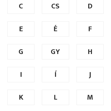
C
CS
D
E
É
F
G
GY
H
I
Í
J
K
L
M