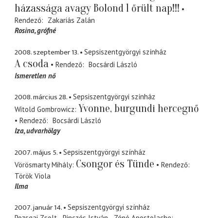
házassága avagy Bolond 1 őrült nap!!!
Rendező
Zakariás Zalán
Rosina
grófné
2008. szeptember 13.
Sepsiszentgyörgyi színház
A csoda
Rendező
Bocsárdi László
Ismeretlen nő
2008. március 28.
Sepsiszentgyörgyi színház
Yvonne, burgundi hercegnő
Witold Gombrowicz
Rendező
Bocsárdi László
Iza
udvarhölgy
2007. május 5.
Sepsiszentgyörgyi színház
Csongor és Tünde
Vörösmarty Mihály
Rendező
Török Viola
Ilma
2007. január 14.
Sepsiszentgyörgyi színház
Pozsgai Zsolt - Pinczés István - Zénó Apostolache