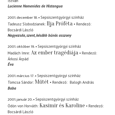
István
Lucienne Homenides de Histangua
2001. december 18.
Sepsiszentgyörgyi színház
Ilja Próféta
Tadeusz Slobodzianek
Rendező
Bocsárdi László
Nagyezsda, szent
később bűnös asszony
2001. október 19.
Sepsiszentgyörgyi színház
Az ember tragédiája
Madách Imre
Rendező
Árkosi Árpád
Éva
2001. március 17.
Sepsiszentgyörgyi színház
Műtét
Tomcsa Sándor
Rendező
Balogh András
Baba
2001. január 20.
Sepsiszentgyörgyi színház
Kasimir és Karoline
Ödön von Horváth
Rendező
Bocsárdi László