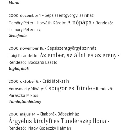
Maria
2000. december 1.
Sepsiszentgyörgyi színház
A nőpápa
Tömöry Péter - Horváth Károly
Rendező
Tömöry Péter
m.v.
Xenofania
2000. november 16.
Sepsiszentgyörgyi színház
Az ember, az állat és az erény
Luigi Pirandello
Rendező
Bocsárdi László
Giglia
diák
2000. október 6.
Csíki Játékszín
Csongor és Tünde
Vörösmarty Mihály
Rendező
Parászka Miklós
Tünde
tündérlány
2000. május 14.
Cimborák Bábszínház
Árgyélus királyfi és Tündérszép Ilona
Rendező
Nagy Kopeczky Kálmán