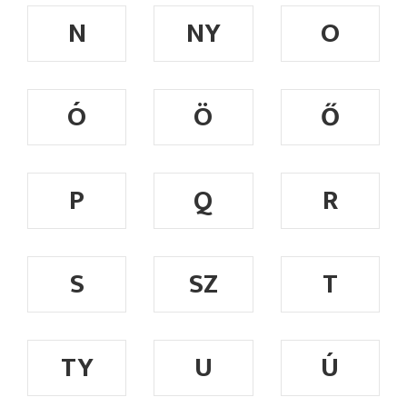
N
NY
O
Ó
Ö
Ő
P
Q
R
S
SZ
T
TY
U
Ú