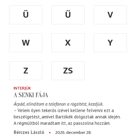
Ü
Ű
V
W
X
Y
Z
ZS
INTERJÚK
A SENKI FÁJA
Árpád, elindítom a telefonon a rögzítést, kezdjük.
– Velem ilyen tekerős izével kellene felvenni ezt a
beszélgetést, amivel Bartókék dolgoztak annak idején.
A régmúltból maradtam itt, az passzolna hozzám.
2026. december 28.
Bérczes László