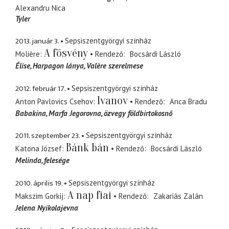
Alexandru Nica
Tyler
2013. január 3.
Sepsiszentgyörgyi színház
A fösvény
Molière
Rendező
Bocsárdi László
Élise
Harpagon lánya, Valère szerelmese
2012. február 17.
Sepsiszentgyörgyi színház
Ivanov
Anton Pavlovics Csehov
Rendező
Anca Bradu
Babakina
Marfa Jegorovna, özvegy földbirtokosnő
2011. szeptember 23.
Sepsiszentgyörgyi színház
Bánk bán
Katona József
Rendező
Bocsárdi László
Melinda
felesége
2010. április 19.
Sepsiszentgyörgyi színház
A nap fiai
Makszim Gorkij
Rendező
Zakariás Zalán
Jelena Nyikolajevna