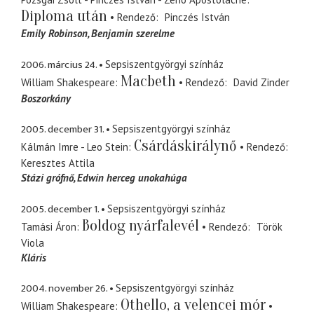
Diploma után
Rendező
Pinczés István
Emily Robinson
Benjamin szerelme
2006. március 24.
Sepsiszentgyörgyi színház
Macbeth
William Shakespeare
Rendező
David Zinder
Boszorkány
2005. december 31.
Sepsiszentgyörgyi színház
Csárdáskirálynő
Kálmán Imre - Leo Stein
Rendező
Keresztes Attila
Stázi grófnő
Edwin herceg unokahúga
2005. december 1.
Sepsiszentgyörgyi színház
Boldog nyárfalevél
Tamási Áron
Rendező
Török
Viola
Kláris
2004. november 26.
Sepsiszentgyörgyi színház
Othello, a velencei mór
William Shakespeare