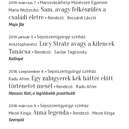
2019. március 7.
Marosvásárhelyi Művészeti Egyetem
Sam, avagy felkészülés a
Maria Wojtyszko
családi életre
Rendező
Bocsárdi László
Maja főz
2019. január 3.
Sepsiszentgyörgyi színház
Lucy Strate avagy a Kilencek
Arisztophanész
Tanácsa
Rendező
Sardar Tagirovsky
Kalliopé
2018. szeptember 9.
Sepsiszentgyörgyi színház
Egy zabigyerek kék háttér előtt
Radu Afrim
történetet mesél
Rendező
Radu Afrim
Hosszas Kati
a legidősebb prostituált
2018. március 9.
Sepsiszentgyörgyi színház
Anna legenda
Mezei Kinga
Rendező
Mezei Kinga
Szereplő