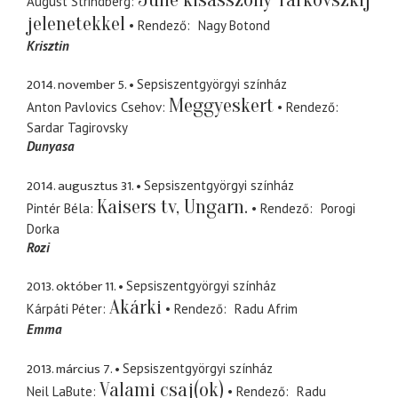
August Strindberg
jelenetekkel
Rendező
Nagy Botond
Krisztin
2014. november 5.
Sepsiszentgyörgyi színház
Meggyeskert
Anton Pavlovics Csehov
Rendező
Sardar Tagirovsky
Dunyasa
2014. augusztus 31.
Sepsiszentgyörgyi színház
Kaisers tv, Ungarn.
Pintér Béla
Rendező
Porogi
Dorka
Rozi
2013. október 11.
Sepsiszentgyörgyi színház
Akárki
Kárpáti Péter
Rendező
Radu Afrim
Emma
2013. március 7.
Sepsiszentgyörgyi színház
Valami csaj(ok)
Neil LaBute
Rendező
Radu