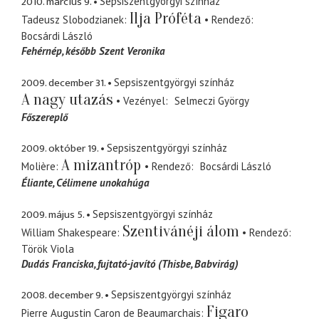
2010. március 9.
Sepsiszentgyörgyi színház
Ilja Próféta
Tadeusz Slobodzianek
Rendező
Bocsárdi László
Fehérnép
később Szent Veronika
2009. december 31.
Sepsiszentgyörgyi színház
A nagy utazás
Vezényel
Selmeczi György
Főszereplő
2009. október 19.
Sepsiszentgyörgyi színház
A mizantróp
Molière
Rendező
Bocsárdi László
Éliante
Célimene unokahúga
2009. május 5.
Sepsiszentgyörgyi színház
Szentivánéji álom
William Shakespeare
Rendező
Török Viola
Dudás Franciska
fujtató-javító (Thisbe, Babvirág)
2008. december 9.
Sepsiszentgyörgyi színház
Figaro
Pierre Augustin Caron de Beaumarchais