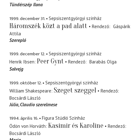
Tündérszép Ilona
1999. december 31.
Sepsiszentgyörgyi színház
Háromszék közt a pad alatt
Rendező
Gáspárik
Attila
Szerepló
1999. december 12.
Sepsiszentgyörgyi színház
Peer Gynt
Henrik Ibsen
Rendező
Barabás Olga
Solvejg
1999. október 12.
Sepsiszentgyörgyi színház
Szeget szeggel
William Shakespeare
Rendező
Bocsárdi László
Júlia
Claudio szerelmese
1994. április 16.
Figura Stúdió Színház
Kasimir és Karoline
Ödön von Horváth
Rendező
Bocsárdi László
Maria