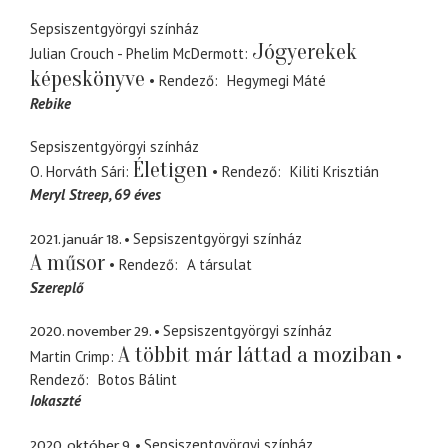
Sepsiszentgyörgyi színház
Jógyerekek
Julian Crouch - Phelim McDermott
képeskönyve
Rendező
Hegymegi Máté
Rebike
Sepsiszentgyörgyi színház
Életigen
O. Horváth Sári
Rendező
Kiliti Krisztián
Meryl Streep
69 éves
2021. január 18.
Sepsiszentgyörgyi színház
A műsor
Rendező
A társulat
Szereplő
2020. november 29.
Sepsiszentgyörgyi színház
A többit már láttad a moziban
Martin Crimp
Rendező
Botos Bálint
Iokaszté
2020. október 9.
Sepsiszentgyörgyi színház