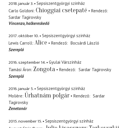
2018. január 3.
Sepsiszentgyörgyi színház
Chioggiai csetepaté
Carlo Goldoni
Rendező
Sardar Tagirovsky
Vincenzo
halkereskedő
2017. október 10.
Sepsiszentgyörgyi színház
Alice
Lewis Carroll
Rendező
Bocsárdi László
Szerepló
2016. szeptember 14.
Gyulai Várszínház
Zongota
Tamási Áron
Rendező
Sardar Tagirovsky
Szereplő
2016. január 5.
Sepsiszentgyörgyi színház
Úrhatnám polgár
Molière
Rendező
Sardar
Tagirovsky
Zenetanár
2015. november 15.
Sepsiszentgyörgyi színház
Julie kisasszony Tarkovszkij