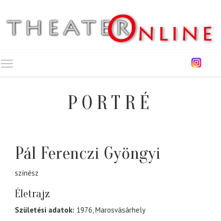
Toggle main menu visibility
PORTRÉ
Pál Ferenczi Gyöngyi
színész
Életrajz
Születési adatok:
1976, Marosvásárhely