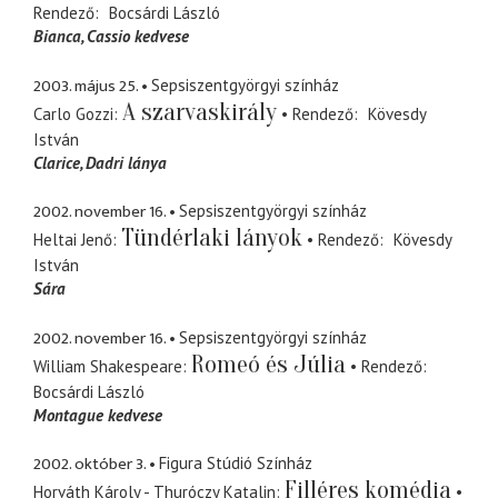
Rendező
Bocsárdi László
Bianca
Cassio kedvese
2003. május 25.
Sepsiszentgyörgyi színház
A szarvaskirály
Carlo Gozzi
Rendező
Kövesdy
István
Clarice
Dadri lánya
2002. november 16.
Sepsiszentgyörgyi színház
Tündérlaki lányok
Heltai Jenő
Rendező
Kövesdy
István
Sára
2002. november 16.
Sepsiszentgyörgyi színház
Romeó és Júlia
William Shakespeare
Rendező
Bocsárdi László
Montague kedvese
2002. október 3.
Figura Stúdió Színház
Filléres komédia
Horváth Károly - Thuróczy Katalin