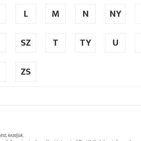
L
M
N
NY
SZ
T
TY
U
ZS
ést, kezdjük.