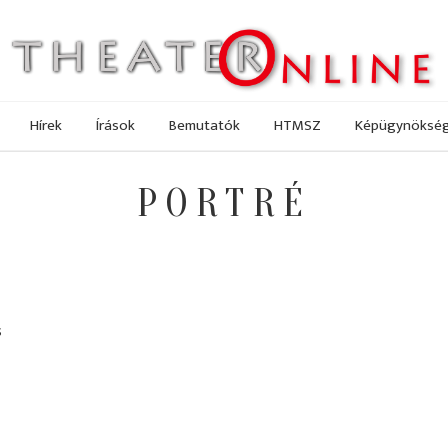
Hírek
Írások
Bemutatók
HTMSZ
Képügynöksé
PORTRÉ
s