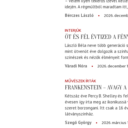
– Velem ilyen tekerős izével kell
idején. A régmúltból maradtam itt
2026. decemb
Bérczes László
INTERJÚK
ÖT ÉS FÉL ÉVTIZED A FÉ
László Béla neve több generáció s
mint ötvenöt éve dolgozik a szính
színészek és nézők élményeit for
2026. december 1
Váradi Nóra
MŰVÉSZEK ÍRTÁK
FRANKENSTEIN – AVAGY 
Kétszáz éve Percy B. Shelley és fe
évesen így írta meg az ikonikussá
szeret borzongani. Itt csak a 16 
látványszínház.
2026. március 
Szegő György