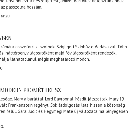
ene felvenni ezt a beszélgetést, amivel Bartókék dolgoztak annak
, az passzolna hozzám.
er 28.
NYBEN
zámára összeforrt a szolnoki Szigligeti Színház előadásaival. Több
ázi háttérben, világosítóként majd fővilágosítóként rendezők,
málja láthatatlanul, mégis meghatározó módon.
0.
A MODERN PROMÉTHEUSZ
lesége, Mary a baráttal, Lord Bayronnal írósdit játszottak. Mary 19
 vált Frankenstein regényt. Sok átdolgozás lett, hiszen a közönség
éven felül. Garai Judit és Hegymegi Máté új változata ma lényegében
10.