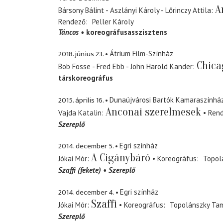
A
Bársony Bálint - Aszlányi Károly - Lőrinczy Attila
Rendező
Peller Károly
Táncos
koreográfusasszisztens
2018. június 23.
Átrium Film-Színház
Chica
Bob Fosse - Fred Ebb - John Harold Kander
társkoreográfus
2015. április 16.
Dunaújvárosi Bartók Kamaraszínhá
Anconai szerelmesek
Vajda Katalin
Ren
Szereplő
2014. december 5.
Egri színház
A Cigánybáró
Jókai Mór
Koreográfus
Topol
Szaffi (fekete)
Szereplő
2014. december 4.
Egri színház
Szaffi
Jókai Mór
Koreográfus
Topolánszky Ta
Szereplő