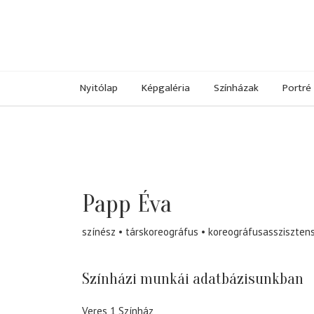
Nyitólap
Képgaléria
Színházak
Portré
Papp Éva
színész
társkoreográfus
koreográfusassziszten
Színházi munkái adatbázisunkban
Veres 1 Színház