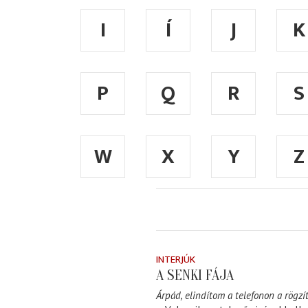
I
Í
J
K
P
Q
R
S
W
X
Y
Z
INTERJÚK
A SENKI FÁJA
Árpád, elindítom a telefonon a rögzít