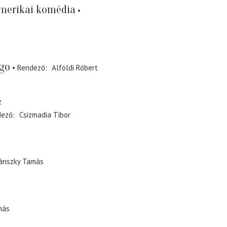
merikai komédia
go
Rendező
Alföldi Róbert
z
dező
Csizmadia Tibor
ánszky Tamás
más