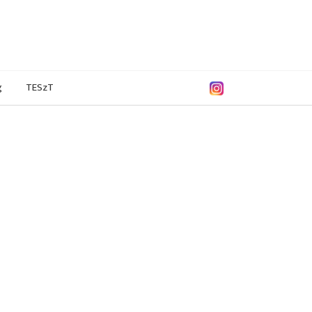
g
TESzT