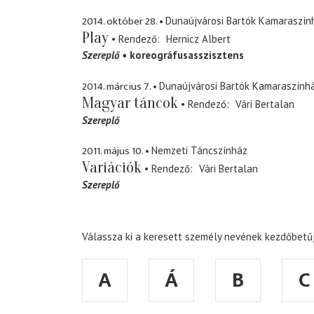
2014. október 28.
Dunaújvárosi Bartók Kamaraszín
Play
Rendező
Hernicz Albert
Szereplő
koreográfusasszisztens
2014. március 7.
Dunaújvárosi Bartók Kamaraszính
Magyar táncok
Rendező
Vári Bertalan
Szereplő
2011. május 10.
Nemzeti Táncszínház
Variációk
Rendező
Vári Bertalan
Szereplő
Válassza ki a keresett személy nevének kezdőbetűj
A
Á
B
C