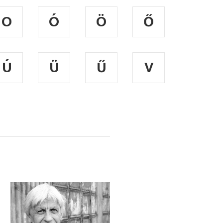
O
Ó
Ö
Ő
Ú
Ü
Ű
V