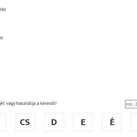
ház
áz
ét vagy használja a keresőt!
CS
D
E
É