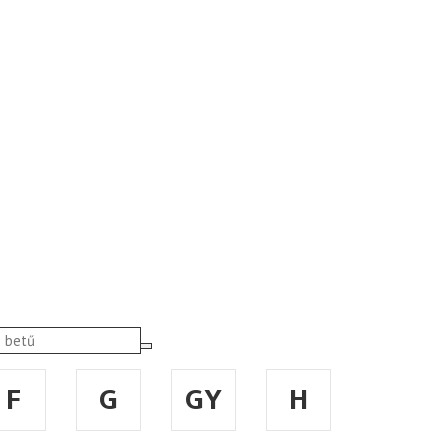
F
G
GY
H